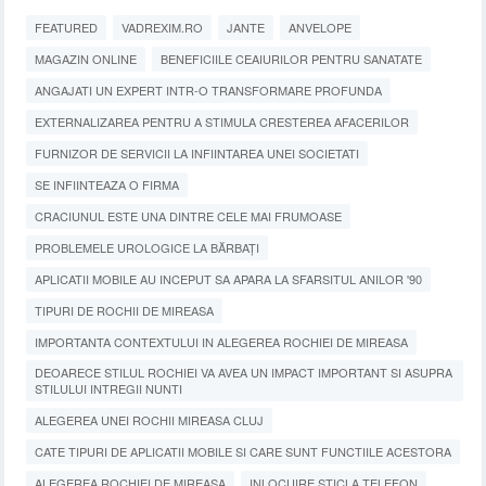
FEATURED
VADREXIM.RO
JANTE
ANVELOPE
MAGAZIN ONLINE
BENEFICIILE CEAIURILOR PENTRU SANATATE
ANGAJATI UN EXPERT INTR-O TRANSFORMARE PROFUNDA
EXTERNALIZAREA PENTRU A STIMULA CRESTEREA AFACERILOR
FURNIZOR DE SERVICII LA INFIINTAREA UNEI SOCIETATI
SE INFIINTEAZA O FIRMA
CRACIUNUL ESTE UNA DINTRE CELE MAI FRUMOASE
PROBLEMELE UROLOGICE LA BĂRBAȚI
APLICATII MOBILE AU INCEPUT SA APARA LA SFARSITUL ANILOR '90
TIPURI DE ROCHII DE MIREASA
IMPORTANTA CONTEXTULUI IN ALEGEREA ROCHIEI DE MIREASA
DEOARECE STILUL ROCHIEI VA AVEA UN IMPACT IMPORTANT SI ASUPRA
STILULUI INTREGII NUNTI
ALEGEREA UNEI ROCHII MIREASA CLUJ
CATE TIPURI DE APLICATII MOBILE SI CARE SUNT FUNCTIILE ACESTORA
ALEGEREA ROCHIEI DE MIREASA
INLOCUIRE STICLA TELEFON