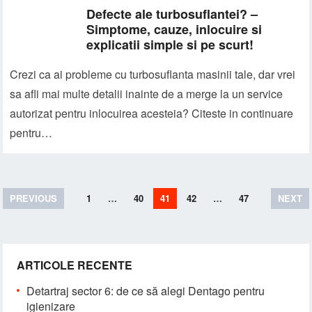
Defecte ale turbosuflantei? –
Simptome, cauze, inlocuire si
explicatii simple si pe scurt!
Crezi ca ai probleme cu turbosuflanta masinii tale, dar vrei
sa afli mai multe detalii inainte de a merge la un service
autorizat pentru inlocuirea acesteia? Citeste in continuare
pentru…
Paginație
PREVIOUS
1
…
40
41
42
…
47
NEXT
articole
ARTICOLE RECENTE
Detartraj sector 6: de ce să alegi Dentago pentru
igienizare