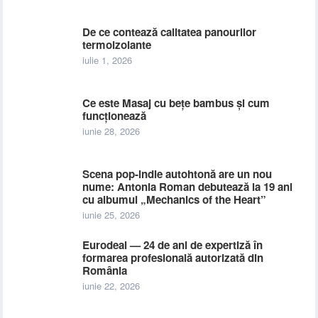
De ce contează calitatea panourilor
termoizolante
iulie 1, 2026
Ce este Masaj cu bețe bambus și cum
funcționează
iunie 28, 2026
Scena pop-indie autohtonă are un nou
nume: Antonia Roman debutează la 19 ani
cu albumul „Mechanics of the Heart”
iunie 25, 2026
Eurodeal — 24 de ani de expertiză în
formarea profesională autorizată din
România
iunie 22, 2026