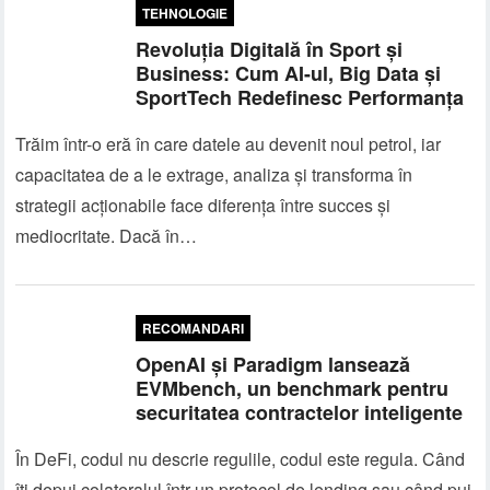
TEHNOLOGIE
Revoluția Digitală în Sport și
Business: Cum AI-ul, Big Data și
SportTech Redefinesc Performanța
Trăim într-o eră în care datele au devenit noul petrol, iar
capacitatea de a le extrage, analiza și transforma în
strategii acționabile face diferența între succes și
mediocritate. Dacă în…
RECOMANDARI
OpenAI și Paradigm lansează
EVMbench, un benchmark pentru
securitatea contractelor inteligente
În DeFi, codul nu descrie regulile, codul este regula. Când
îți depui colateralul într-un protocol de lending sau când pui