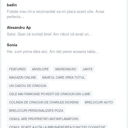
badin
Fratele meu mi-a recomandat sa-mi placa acest site. Avea
perfecta…
Alexandru Ap
Salut, Sper că sunteți bine! Am văzut că aveți un…
Sonia
Hei, sunt prima data aici. Am dat peste aceasta tabla…
FEATURED
ANVELOPE
VADREXIM.RO
JANTE
MAGAZIN ONLINE
BAIATUL CARE VREA TOTUL
UN CADOU DE CRACIUN
CELE MAI FAIMOASE POVESTI DE CRACIUN DIN LUME
COLINDA DE CRACIUN DE CHARLES DICKENS
BRELOCURI AUTO
BRELOCURI PERSONALIZATE POZA
CEAIUL ARE PROPRIETATI ANTIINFLAMATORII
CEAIUL POATE AJUTA LA IMBUNATATIREA FUNCTIEI COGNITIVE