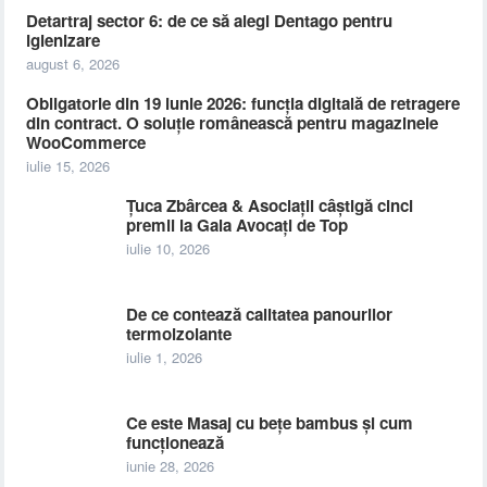
Detartraj sector 6: de ce să alegi Dentago pentru
igienizare
august 6, 2026
Obligatorie din 19 iunie 2026: funcția digitală de retragere
din contract. O soluție românească pentru magazinele
WooCommerce
iulie 15, 2026
Țuca Zbârcea & Asociații câștigă cinci
premii la Gala Avocați de Top
iulie 10, 2026
De ce contează calitatea panourilor
termoizolante
iulie 1, 2026
Ce este Masaj cu bețe bambus și cum
funcționează
iunie 28, 2026