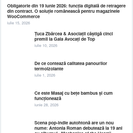
Obligatorie din 19 iunie 2026: funcția digitală de retragere
din contract. O soluție românească pentru magazinele
WooCommerce
iulie 15, 2026
Țuca Zbârcea & Asociații câștigă cinci
premii la Gala Avocați de Top
iulie 10, 2026
De ce contează calitatea panourilor
termoizolante
iulie 1, 2026
Ce este Masaj cu bețe bambus și cum
funcționează
iunie 28, 2026
Scena pop-indie autohtonă are un nou
nume: Antonia Roman debutează la 19 ani