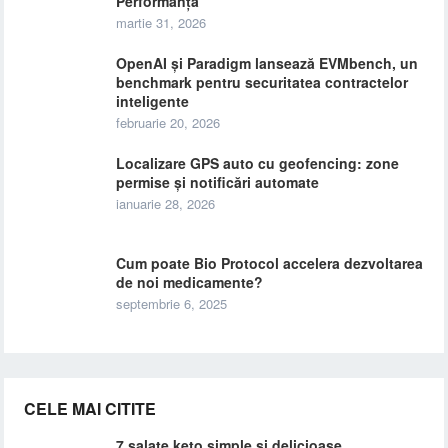
Performanța
martie 31, 2026
OpenAI și Paradigm lansează EVMbench, un
benchmark pentru securitatea contractelor
inteligente
februarie 20, 2026
Localizare GPS auto cu geofencing: zone
permise și notificări automate
ianuarie 28, 2026
Cum poate Bio Protocol accelera dezvoltarea
de noi medicamente?
septembrie 6, 2025
CELE MAI CITITE
7 salate keto simple si delicioase