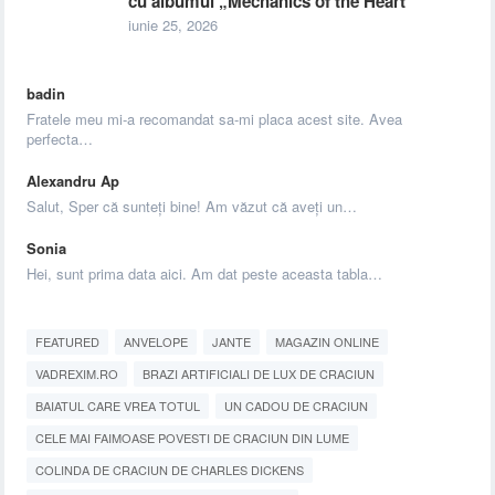
cu albumul „Mechanics of the Heart”
iunie 25, 2026
badin
Fratele meu mi-a recomandat sa-mi placa acest site. Avea
perfecta…
Alexandru Ap
Salut, Sper că sunteți bine! Am văzut că aveți un…
Sonia
Hei, sunt prima data aici. Am dat peste aceasta tabla…
FEATURED
ANVELOPE
JANTE
MAGAZIN ONLINE
VADREXIM.RO
BRAZI ARTIFICIALI DE LUX DE CRACIUN
BAIATUL CARE VREA TOTUL
UN CADOU DE CRACIUN
CELE MAI FAIMOASE POVESTI DE CRACIUN DIN LUME
COLINDA DE CRACIUN DE CHARLES DICKENS