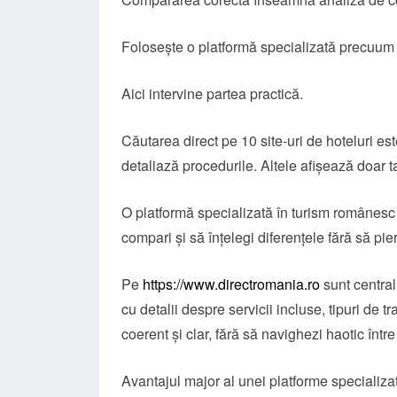
Folosește o platformă specializată precuu
Aici intervine partea practică.
Căutarea direct pe 10 site-uri de hoteluri es
detaliază procedurile. Altele afișează doar ta
O platformă specializată în turism românesc și
compari și să înțelegi diferențele fără să pier
Pe
https://www.directromania.ro
sunt central
cu detalii despre servicii incluse, tipuri de tr
coerent și clar, fără să navighezi haotic între s
Avantajul major al unei platforme specializat