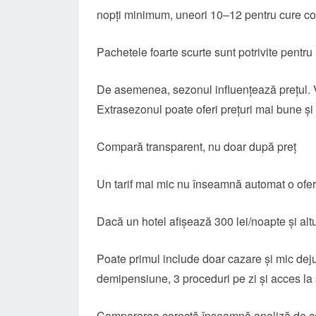
nopți minimum, uneori 10–12 pentru cure c
Pachetele foarte scurte sunt potrivite pentru
De asemenea, sezonul influențează prețul. Va
Extrasezonul poate oferi prețuri mai bune și
Compară transparent, nu doar după preț
Un tarif mai mic nu înseamnă automat o ofe
Dacă un hotel afișează 300 lei/noapte și altu
Poate primul include doar cazare și mic deju
demipensiune, 3 proceduri pe zi și acces la
Compararea corectă înseamnă analiză de con