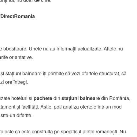
m
DirectRomania
te obositoare. Unele nu au informații actualizate. Altele nu
rife orientative.
 stațiuni balneare îți permite să vezi ofertele structurat, să
zi ore întregi.
izate hoteluri și
pachete
din
stațiuni balneare
din România,
atament și facilități. Astfel poți analiza ofertele într-un mod
ite-uri diferite.
e este că este construită pe specificul pieței românești. Nu