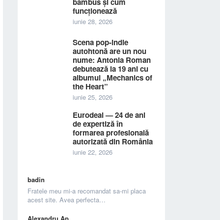
bambus și cum
funcționează
iunie 28, 2026
Scena pop-indie
autohtonă are un nou
nume: Antonia Roman
debutează la 19 ani cu
albumul „Mechanics of
the Heart”
iunie 25, 2026
Eurodeal — 24 de ani
de expertiză în
formarea profesională
autorizată din România
iunie 22, 2026
badin
Fratele meu mi-a recomandat sa-mi placa
acest site. Avea perfecta…
Alexandru Ap