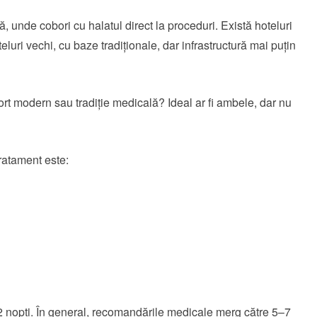
ă, unde cobori cu halatul direct la proceduri. Există hoteluri
luri vechi, cu baze tradiționale, dar infrastructură mai puțin
fort modern sau tradiție medicală? Ideal ar fi ambele, dar nu
tratament este:
 nopți. În general, recomandările medicale merg către 5–7