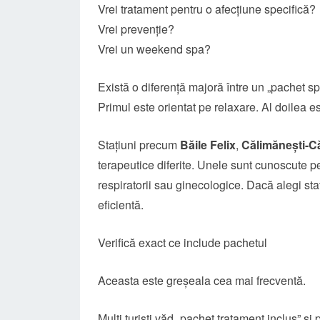
Vrei tratament pentru o afecțiune specifică?
Vrei prevenție?
Vrei un weekend spa?
Există o diferență majoră între un „pachet s
Primul este orientat pe relaxare. Al doilea e
Stațiuni precum
Băile Felix
,
Călimănești-Că
terapeutice diferite. Unele sunt cunoscute p
respiratorii sau ginecologice. Dacă alegi sta
eficientă.
Verifică exact ce include pachetul
Aceasta este greșeala cea mai frecventă.
Mulți turiști văd „pachet tratament inclus” și p