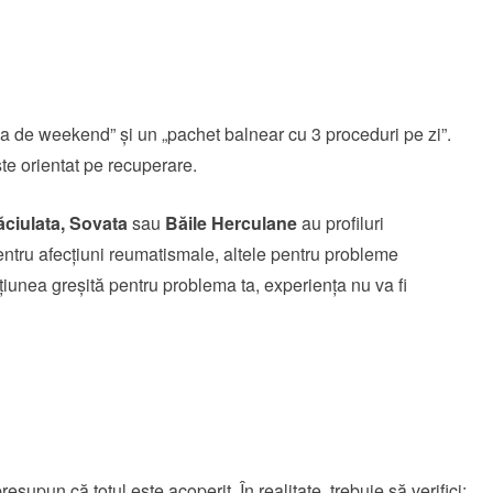
pa de weekend” și un „pachet balnear cu 3 proceduri pe zi”.
ste orientat pe recuperare.
ciulata,
Sovata
sau
Băile Herculane
au profiluri
entru afecțiuni reumatismale, altele pentru probleme
țiunea greșită pentru problema ta, experiența nu va fi
resupun că totul este acoperit. În realitate, trebuie să verifici: