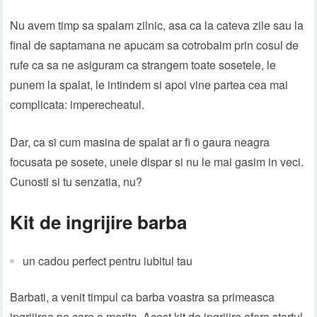
Nu avem timp sa spalam zilnic, asa ca la cateva zile sau la
final de saptamana ne apucam sa cotrobaim prin cosul de
rufe ca sa ne asiguram ca strangem toate sosetele, le
punem la spalat, le intindem si apoi vine partea cea mai
complicata: imperecheatul.
Dar, ca si cum masina de spalat ar fi o gaura neagra
focusata pe sosete, unele dispar si nu le mai gasim in veci.
Cunosti si tu senzatia, nu?
Kit de ingrijire barba
un cadou perfect pentru iubitul tau
Barbati, a venit timpul ca barba voastra sa primeasca
ingrijirea pe care o merita. Acest kit de ingrijire ofera startul