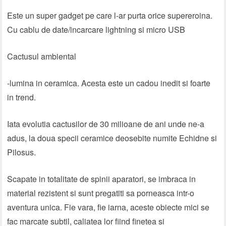
Este un super gadget pe care l-ar purta orice supereroina.
Cu cablu de date/incarcare lightning si micro USB
Cactusul ambiental
-lumina in ceramica. Acesta este un cadou inedit si foarte
in trend.
Iata evolutia cactusilor de 30 milioane de ani unde ne-a
adus, la doua specii ceramice deosebite numite Echidne si
Pilosus.
Scapate in totalitate de spinii aparatori, se imbraca in
material rezistent si sunt pregatiti sa porneasca intr-o
aventura unica. Fie vara, fie iarna, aceste obiecte mici se
fac marcate subtil, caliatea lor fiind finetea si