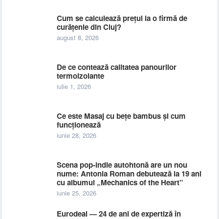
Cum se calculează prețul la o firmă de
curățenie din Cluj?
august 8, 2026
De ce contează calitatea panourilor
termoizolante
iulie 1, 2026
Ce este Masaj cu bețe bambus și cum
funcționează
iunie 28, 2026
Scena pop-indie autohtonă are un nou
nume: Antonia Roman debutează la 19 ani
cu albumul „Mechanics of the Heart”
iunie 25, 2026
Eurodeal — 24 de ani de expertiză în