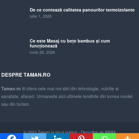
De ce contează calitatea panourilor termoizolante
iulie 1, 2026
Ce este Masaj cu bețe bambus și cum
funcționează
iunie 28, 2026
DESPRE TAMAN.RO
Taman.ro
iti ofera cele mai noi stiri din tehnologie, nutritie si
sanatate, afaceri. Urmareste aici ultimele tendinte din lumea modei
sau din turism.
© 2021
Taman la locul potrivit
- Dezvoltat de
WMM