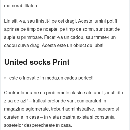
memorabilitatea.
Linistiti-va, sau linistit-i pe cei dragi. Aceste lumini pot fi
aprinse pe timp de noapte, pe timp de somn, sunt atat de
suple si primitoare. Faceti-va un cadou, sau trimite-i un
cadou cuiva drag. Acesta este un obiect de iubit!
United socks Print
este o inovatie in moda,un cadou perfect!
Confruntandu-ne cu problemele clasice ale unui „adult din
ziua de azi“ – traficul orelor de varf, cumparaturi in
magazine aglomerate, treburi administrative, mancare si
curatenie in casa – in viata noastra exista si constanta
sosetelor desperecheate in casa.