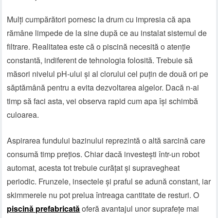
Mulți cumpărători pornesc la drum cu impresia că apa
rămâne limpede de la sine după ce au instalat sistemul de
filtrare. Realitatea este că o piscină necesită o atenție
constantă, indiferent de tehnologia folosită. Trebuie să
măsori nivelul pH-ului și al clorului cel puțin de două ori pe
săptămână pentru a evita dezvoltarea algelor. Dacă n-ai
timp să faci asta, vei observa rapid cum apa își schimbă
culoarea.
Aspirarea fundului bazinului reprezintă o altă sarcină care
consumă timp prețios. Chiar dacă investești într-un robot
automat, acesta tot trebuie curățat și supravegheat
periodic. Frunzele, insectele și praful se adună constant, iar
skimmerele nu pot prelua întreaga cantitate de resturi. O
piscină prefabricată
oferă avantajul unor suprafețe mai