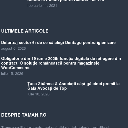
februarie 11, 2021
ULTIMELE ARTICOLE
Detartraj sector 6: de ce să alegi Dentago pentru igienizare
august 6, 2026
Obligatorie din 19 iunie 2026: funcția digitală de retragere din
contract. O soluție românească pentru magazinele
WooCommerce
iulie 15, 2026
Țuca Zbârcea & Asociații câștigă cinci premii la
Gala Avocați de Top
iulie 10, 2026
DESPRE TAMAN.RO
Taman.ro
iti ofera cele mai noi stiri din tehnologie, nutritie si