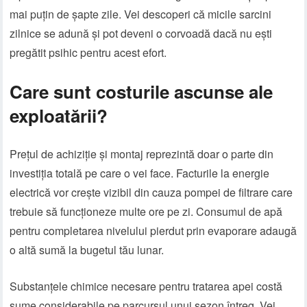
mai puțin de șapte zile. Vei descoperi că micile sarcini
zilnice se adună și pot deveni o corvoadă dacă nu ești
pregătit psihic pentru acest efort.
Care sunt costurile ascunse ale
exploatării?
Prețul de achiziție și montaj reprezintă doar o parte din
investiția totală pe care o vei face. Facturile la energie
electrică vor crește vizibil din cauza pompei de filtrare care
trebuie să funcționeze multe ore pe zi. Consumul de apă
pentru completarea nivelului pierdut prin evaporare adaugă
o altă sumă la bugetul tău lunar.
Substanțele chimice necesare pentru tratarea apei costă
sume considerabile pe parcursul unui sezon întreg. Vei