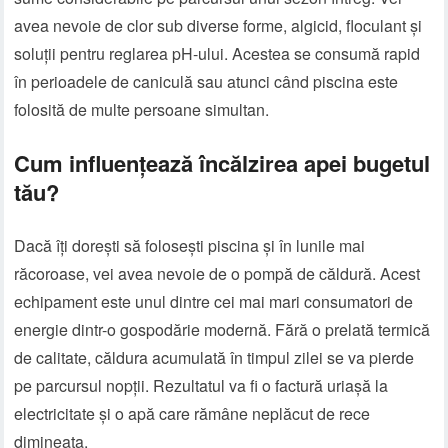
avea nevoie de clor sub diverse forme, algicid, floculant și
soluții pentru reglarea pH-ului. Acestea se consumă rapid
în perioadele de caniculă sau atunci când piscina este
folosită de multe persoane simultan.
Cum influențează încălzirea apei bugetul
tău?
Dacă îți dorești să folosești piscina și în lunile mai
răcoroase, vei avea nevoie de o pompă de căldură. Acest
echipament este unul dintre cei mai mari consumatori de
energie dintr-o gospodărie modernă. Fără o prelată termică
de calitate, căldura acumulată în timpul zilei se va pierde
pe parcursul nopții. Rezultatul va fi o factură uriașă la
electricitate și o apă care rămâne neplăcut de rece
dimineața.