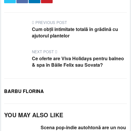
PREVIOUS POST
Cum obții intimitate totală în grădină cu
ajutorul plantelor
NEXT POST
Ce oferte are Viva Holidays pentru balneo
& spa în Băile Felix sau Sovata?
BARBU FLORINA
YOU MAY ALSO LIKE
Scena pop-indie autohtonă are un nou