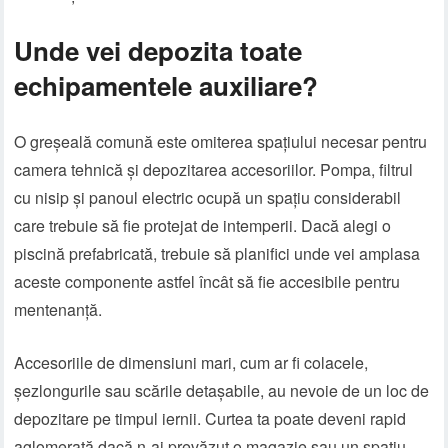
Unde vei depozita toate
echipamentele auxiliare?
O greșeală comună este omiterea spațiului necesar pentru
camera tehnică și depozitarea accesoriilor. Pompa, filtrul
cu nisip și panoul electric ocupă un spațiu considerabil
care trebuie să fie protejat de intemperii. Dacă alegi o
piscină prefabricată
, trebuie să planifici unde vei amplasa
aceste componente astfel încât să fie accesibile pentru
mentenanță.
Accesoriile de dimensiuni mari, cum ar fi colacele,
șezlongurile sau scările detașabile, au nevoie de un loc de
depozitare pe timpul iernii. Curtea ta poate deveni rapid
aglomerată dacă n-ai prevăzut o magazie sau un spațiu