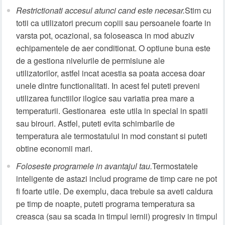
Restrictionati accesul atunci cand este necesar.
Stim cu
totii ca utilizatori precum copiii sau persoanele foarte in
varsta pot, ocazional, sa foloseasca in mod abuziv
echipamentele de aer conditionat. O optiune buna este
de a gestiona nivelurile de permisiune ale
utilizatorilor, astfel incat acestia sa poata accesa doar
unele dintre functionalitati. In acest fel puteti preveni
utilizarea functiilor ilogice sau variatia prea mare a
temperaturii. Gestionarea este utila in special in spatii
sau birouri. Astfel, puteti evita schimbarile de
temperatura ale termostatului in mod constant si puteti
obtine economii mari.
Foloseste programele in avantajul tau.
Termostatele
inteligente de astazi includ programe de timp care ne pot
fi foarte utile. De exemplu, daca trebuie sa aveti caldura
pe timp de noapte, puteti programa temperatura sa
creasca (sau sa scada in timpul iernii) progresiv in timpul