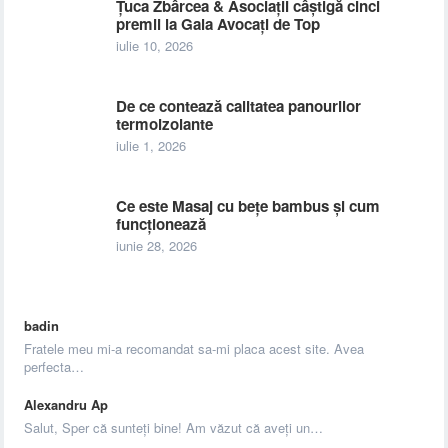
Țuca Zbârcea & Asociații câștigă cinci
premii la Gala Avocați de Top
iulie 10, 2026
De ce contează calitatea panourilor
termoizolante
iulie 1, 2026
Ce este Masaj cu bețe bambus și cum
funcționează
iunie 28, 2026
badin
Fratele meu mi-a recomandat sa-mi placa acest site. Avea
perfecta…
Alexandru Ap
Salut, Sper că sunteți bine! Am văzut că aveți un…