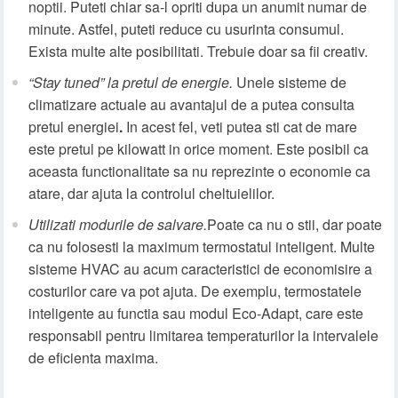
noptii. Puteti chiar sa-l opriti dupa un anumit numar de
minute. Astfel, puteti reduce cu usurinta consumul.
Exista multe alte posibilitati. Trebuie doar sa fii creativ.
“Stay tuned” la pretul de energie.
Unele sisteme de
climatizare actuale au avantajul de a putea consulta
pretul energiei
.
In acest fel, veti putea sti cat de mare
este pretul pe kilowatt in orice moment. Este posibil ca
aceasta functionalitate sa nu reprezinte o economie ca
atare, dar ajuta la controlul cheltuielilor.
Utilizati modurile de salvare.
Poate ca nu o stii, dar poate
ca nu folosesti la maximum termostatul inteligent. Multe
sisteme HVAC au acum caracteristici de economisire a
costurilor care va pot ajuta. De exemplu, termostatele
inteligente au functia sau modul Eco-Adapt, care este
responsabil pentru limitarea temperaturilor la intervalele
de eficienta maxima.