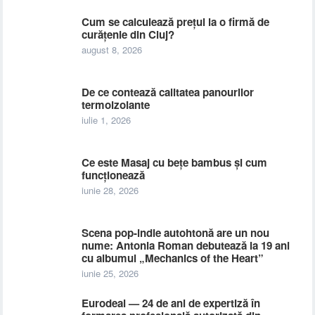
Cum se calculează prețul la o firmă de
curățenie din Cluj?
august 8, 2026
De ce contează calitatea panourilor
termoizolante
iulie 1, 2026
Ce este Masaj cu bețe bambus și cum
funcționează
iunie 28, 2026
Scena pop-indie autohtonă are un nou
nume: Antonia Roman debutează la 19 ani
cu albumul „Mechanics of the Heart”
iunie 25, 2026
Eurodeal — 24 de ani de expertiză în