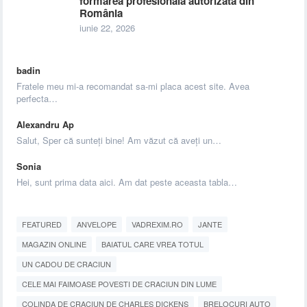
formarea profesională autorizată din
România
iunie 22, 2026
badin
Fratele meu mi-a recomandat sa-mi placa acest site. Avea
perfecta…
Alexandru Ap
Salut, Sper că sunteți bine! Am văzut că aveți un…
Sonia
Hei, sunt prima data aici. Am dat peste aceasta tabla…
FEATURED
ANVELOPE
VADREXIM.RO
JANTE
MAGAZIN ONLINE
BAIATUL CARE VREA TOTUL
UN CADOU DE CRACIUN
CELE MAI FAIMOASE POVESTI DE CRACIUN DIN LUME
COLINDA DE CRACIUN DE CHARLES DICKENS
BRELOCURI AUTO