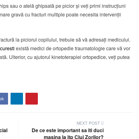
ps sau o atelă ghipsată pe picior și veţi primi instrucțiuni
mare gravă cu fracturi multiple poate necesita intervenţii
actură la piciorul copilului, trebuie să vă adresaţi medicului.
curesti
există medici de ortopedie traumatologie care vă vor
ă. Ulterior, cu ajutorul kinetoterapiei ortopedice, veţi putea
ok
NEXT POST
cial
De ce este important sa iti duci
masina la itp Cluj Zorilor?