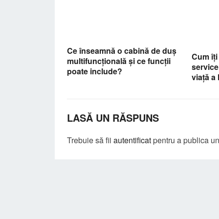
Ce înseamnă o cabină de duș
Cum îți
multifuncțională și ce funcții
service
poate include?
viață a
LASĂ UN RĂSPUNS
Trebuie să fii
autentificat
pentru a publica u