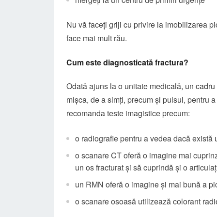
Nu vă faceți griji cu privire la imobilizarea pic
face mai mult rău.
Cum este diagnosticată fractura?
Odată ajuns la o unitate medicală, un cadru 
mişca, de a simţi, precum şi pulsul, pentru a
recomanda teste imagistice precum:
o radiografie pentru a vedea dacă există 
o scanare CT oferă o imagine mai cuprinză
un os fracturat și să cuprindă şi o articulaţ
un RMN oferă o imagine și mai bună a pic
o scanare osoasă utilizează colorant radioa