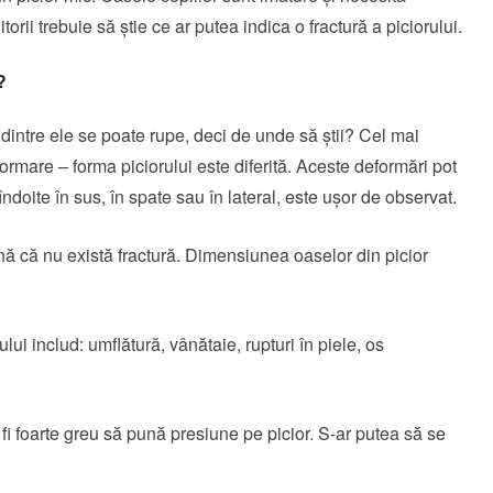
jitorii trebuie să știe ce ar putea indica o fractură a piciorului.
?
e dintre ele se poate rupe, deci de unde să știi? Cel mai
formare – forma piciorului este diferită. Aceste deformări pot
ndoite în sus, în spate sau în lateral, este ușor de observat.
nă că nu există fractură. Dimensiunea oaselor din picior
lui includ: umflătură, vânătaie, rupturi în piele, os
fi foarte greu să pună presiune pe picior. S-ar putea să se