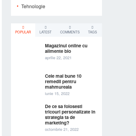
Tehnologie
POPULAR
LATEST
COMMENTS
TAGS
Magazinul online cu
alimente bio
aprilie 22, 2021
Cele mai bune 10
remedii pentru
mahmureala
iunie 15, 2022
De ce sa folosesti
tricouri personalizate in
strategia ta de
marketing?
octombrie 21, 2022