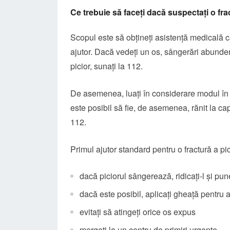
Ce trebuie să faceți dacă suspectați o fra
Scopul este să obțineți asistență medicală câ
ajutor. Dacă vedeți un os, sângerări abunde
picior, sunați la 112.
De asemenea, luaţi în considerare modul în c
este posibil să fie, de asemenea, rănit la ca
112.
Primul ajutor standard pentru o fractură a pi
dacă piciorul sângerează, ridicați-l și p
dacă este posibil, aplicați gheață pentru 
evitați să atingeți orice os expus
mergeți la un centru de primiri urgenţe