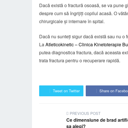
Dacă există o fractură osoasă, se va pune ghi
despre cum să îngrijiți copilul acasă. O vătă
chirurgicale și internare în spital.
Dacă nu sunteți sigur dacă există sau nu o fr
La
Atleticokinetic – Clinica Kinetoterapie Bu
putea diagnostica fractura, dacă aceasta exist
trata fractura pentru o recuperare rapidă.
Tweet on Twitter
Share on Facebo
PREVIOUS POST
Ce dimensiune de brad artifi
sa alegi?