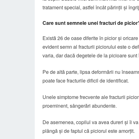
tratament special, astfel încât părinții și îngri
Care sunt semnele unei fracturi de picior
Există 26 de oase diferite în picior și oricar
evident semn al fracturii piciorului este o de
varia, dar dacă degetele de la picioare sunt î
Pe de altă parte, lipsa deformării nu înseam
poate face fracturile dificil de identificat.
Unele simptome frecvente ale fracturii picioru
proeminent, sângerări abundente.
De asemenea, copilul va avea dureri și îi va 
plângă și de faptul că piciorul este amorțit.