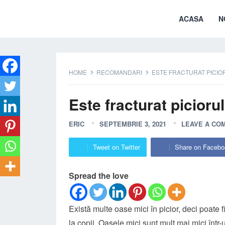
ACASA
N
HOME
RECOMANDARI
ESTE FRACTURAT PICIO
Este fracturat picioru
ERIC
SEPTEMBRIE 3, 2021
LEAVE A CO
Tweet on Twitter
Share on Facebo
Spread the love
Există multe oase mici în picior, deci poate fi
la copii. Oasele mici sunt mult mai mici într-