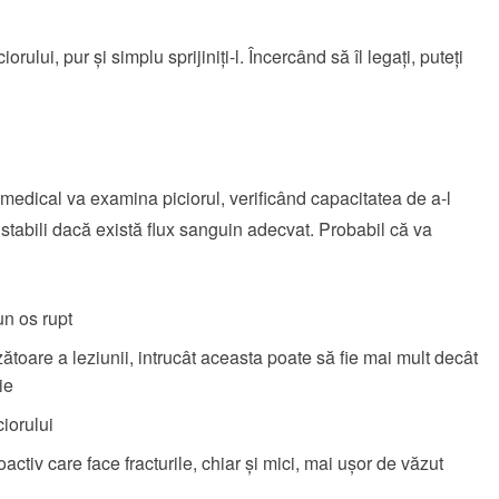
iorului, pur și simplu sprijiniți-l. Încercând să îl legaţi, puteţi
medical va examina piciorul, verificând capacitatea de a-l
 stabili dacă există flux sanguin adecvat. Probabil că va
un os rupt
toare a leziunii, intrucât aceasta poate să fie mai mult decât
ie
iorului
ctiv care face fracturile, chiar și mici, mai ușor de văzut