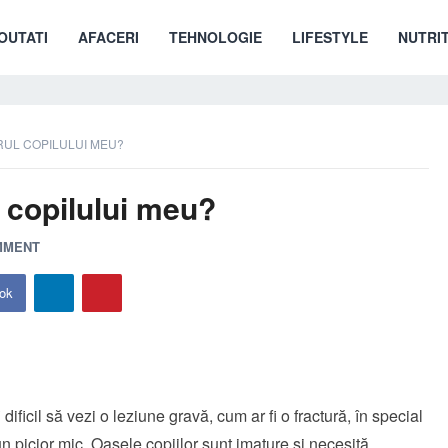
OUTATI
AFACERI
TEHNOLOGIE
LIFESTYLE
NUTRIT
RUL COPILULUI MEU?
l copilului meu?
MMENT
ok
 dificil să vezi o leziune gravă, cum ar fi o fractură, în special
un picior mic. Oasele copiilor sunt imature și necesită