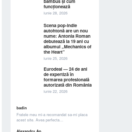
bambus și cum
funcționează
iunie 28, 2026
Scena pop-indie
autohtonă are un nou
nume: Antonia Roman
debutează la 19 ani cu
albumul „Mechanics of
the Heart”
iunie 25, 2026
Eurodeal — 24 de ani
de expertiză în
formarea profesională
autorizată din România
iunie 22, 2026
badin
Fratele meu mi-a recomandat sa-mi placa
acest site. Avea perfecta…
Alexandru Ap