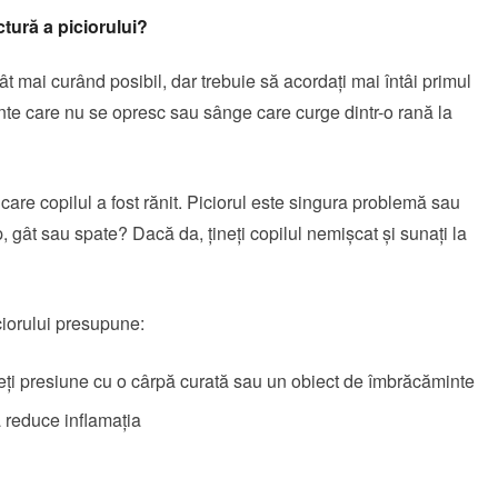
ctură a piciorului?
t mai curând posibil, dar trebuie să acordaţi mai întâi primul
nte care nu se opresc sau sânge care curge dintr-o rană la
are copilul a fost rănit. Piciorul este singura problemă sau
p, gât sau spate? Dacă da, țineți copilul nemișcat și sunați la
ciorului presupune:
uneţi presiune cu o cârpă curată sau un obiect de îmbrăcăminte
a reduce inflamaţia