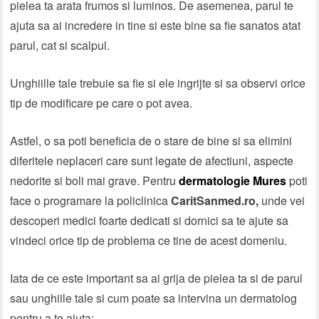
pielea ta arata frumos si luminos. De asemenea, parul te
ajuta sa ai incredere in tine si este bine sa fie sanatos atat
parul, cat si scalpul.
Unghiille tale trebuie sa fie si ele ingrijte si sa observi orice
tip de modificare pe care o pot avea.
Astfel, o sa poti beneficia de o stare de bine si sa elimini
diferitele neplaceri care sunt legate de afectiuni, aspecte
nedorite si boli mai grave. Pentru
dermatologie Mures
poti
face o programare la policlinica
CaritSanmed.ro,
unde vei
descoperi medici foarte dedicati si dornici sa te ajute sa
vindeci orice tip de problema ce tine de acest domeniu.
Iata de ce este important sa ai grija de pielea ta si de parul
sau unghiile tale si cum poate sa intervina un dermatolog
pentru a te ajuta: