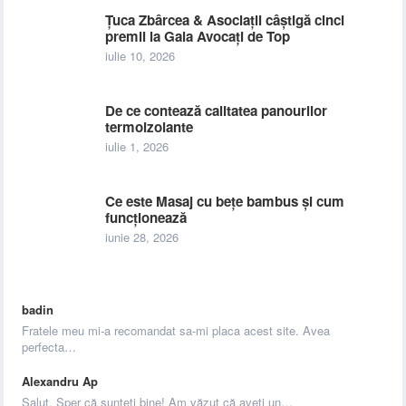
Țuca Zbârcea & Asociații câștigă cinci
premii la Gala Avocați de Top
iulie 10, 2026
De ce contează calitatea panourilor
termoizolante
iulie 1, 2026
Ce este Masaj cu bețe bambus și cum
funcționează
iunie 28, 2026
badin
Fratele meu mi-a recomandat sa-mi placa acest site. Avea
perfecta…
Alexandru Ap
Salut, Sper că sunteți bine! Am văzut că aveți un…