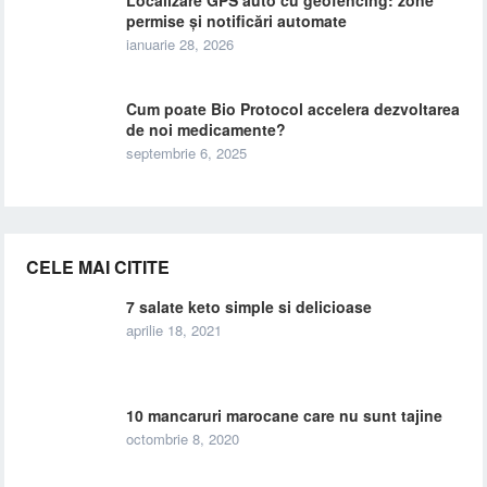
Localizare GPS auto cu geofencing: zone
permise și notificări automate
ianuarie 28, 2026
Cum poate Bio Protocol accelera dezvoltarea
de noi medicamente?
septembrie 6, 2025
CELE MAI CITITE
7 salate keto simple si delicioase
aprilie 18, 2021
10 mancaruri marocane care nu sunt tajine
octombrie 8, 2020