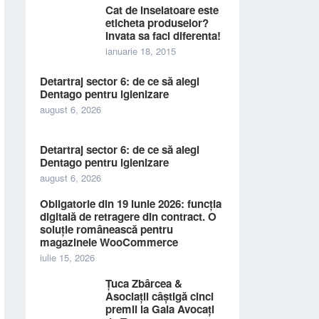
Cat de inselatoare este
eticheta produselor?
Invata sa faci diferenta!
ianuarie 18, 2015
Detartraj sector 6: de ce să alegi
Dentago pentru igienizare
august 6, 2026
Detartraj sector 6: de ce să alegi
Dentago pentru igienizare
august 6, 2026
Obligatorie din 19 iunie 2026: funcția
digitală de retragere din contract. O
soluție românească pentru
magazinele WooCommerce
iulie 15, 2026
Țuca Zbârcea &
Asociații câștigă cinci
premii la Gala Avocați