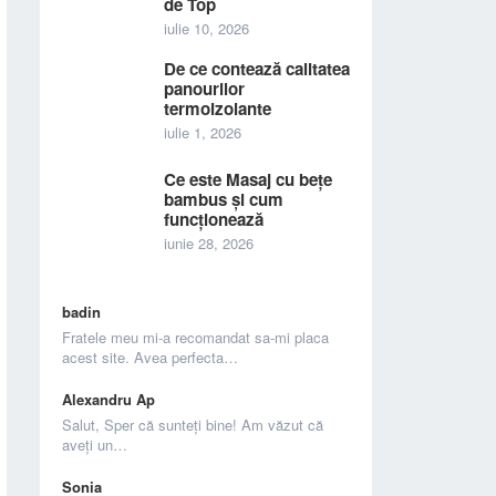
de Top
iulie 10, 2026
De ce contează calitatea
panourilor
termoizolante
iulie 1, 2026
Ce este Masaj cu bețe
bambus și cum
funcționează
iunie 28, 2026
badin
Fratele meu mi-a recomandat sa-mi placa
acest site. Avea perfecta…
Alexandru Ap
Salut, Sper că sunteți bine! Am văzut că
aveți un…
Sonia