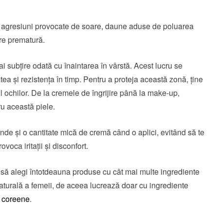
e, agresiuni provocate de soare, daune aduse de poluarea
re prematură.
i subțire odată cu înaintarea în vârstă. Acest lucru se
tea și rezistența în timp. Pentru a proteja această zonă, ține
ul ochilor. De la cremele de îngrijire până la make-up,
ru această piele.
ânde și o cantitate mică de cremă când o aplici, evitând să te
voca iritații și disconfort.
te să alegi întotdeauna produse cu cât mai multe ingrediente
turală a femeii, de aceea lucrează doar cu ingrediente
 coreene
.