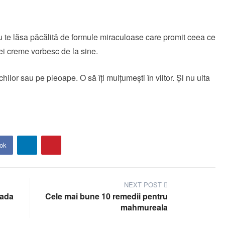
nu te lăsa păcălită de formule miraculoase care promit ceea ce
ei creme vorbesc de la sine.
chilor sau pe pleoape. O să îți mulțumești în viitor. Și nu uita
ok
NEXT POST
cada
Cele mai bune 10 remedii pentru
mahmureala