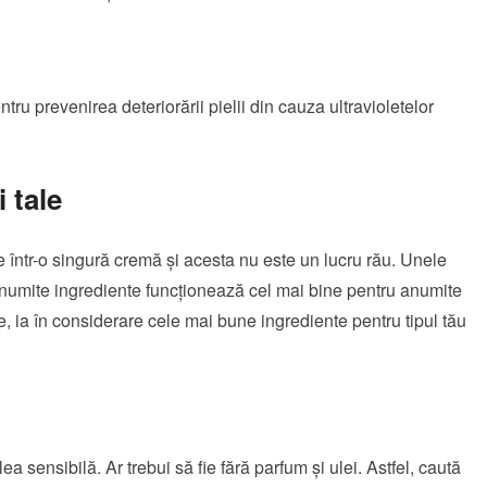
tru prevenirea deteriorării pielii din cauza ultravioletelor
 tale
e într-o singură cremă și acesta nu este un lucru rău. Unele
 anumite ingrediente funcționează cel mai bine pentru anumite
ile, ia în considerare cele mai bune ingrediente pentru tipul tău
 sensibilă. Ar trebui să fie fără parfum și ulei. Astfel, caută