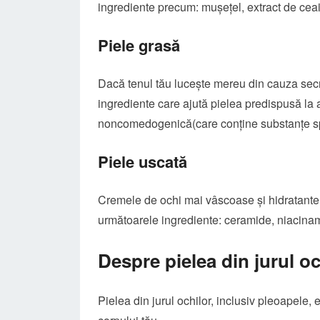
ingrediente precum: mușețel, extract de ceai 
Piele grasă
Dacă tenul tău lucește mereu din cauza secr
ingrediente care ajută pielea predispusă la 
noncomedogenică(care conține substanțe spe
Piele uscată
Cremele de ochi mai vâscoase și hidratante 
următoarele ingrediente: ceramide, niacinami
Despre pielea din jurul oc
Pielea din jurul ochilor, inclusiv pleoapele, 