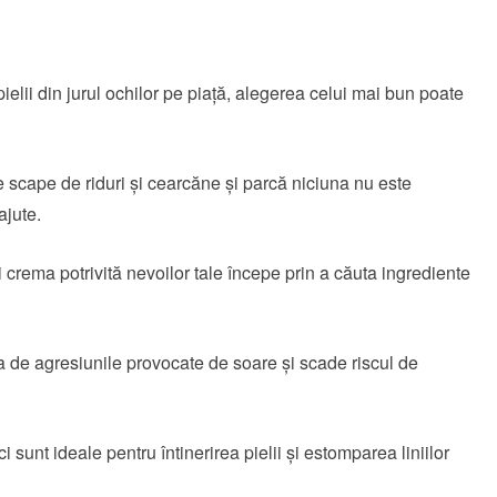
pielii din jurul ochilor pe piață, alegerea celui mai bun poate
e scape de riduri și cearcăne și parcă niciuna nu este
ajute.
i crema potrivită nevoilor tale începe prin a căuta ingrediente
 de agresiunile provocate de soare și scade riscul de
 sunt ideale pentru întinerirea pielii și estomparea liniilor