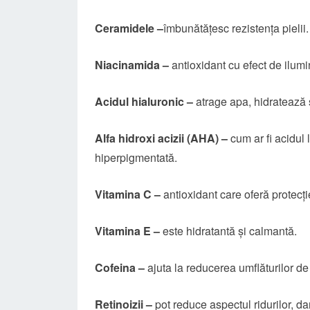
Ceramidele –
îmbunătățesc rezistența pielii.
Niacinamida –
antioxidant cu efect de ilum
Acidul hialuronic –
atrage apa, hidratează ș
Alfa hidroxi acizii (AHA) –
cum ar fi acidul l
hiperpigmentată.
Vitamina C –
antioxidant care oferă protecție
Vitamina E
–
este hidratantă și calmantă.
Cofeina –
ajuta la reducerea umflăturilor de
Retinoizii –
pot reduce aspectul ridurilor, dar