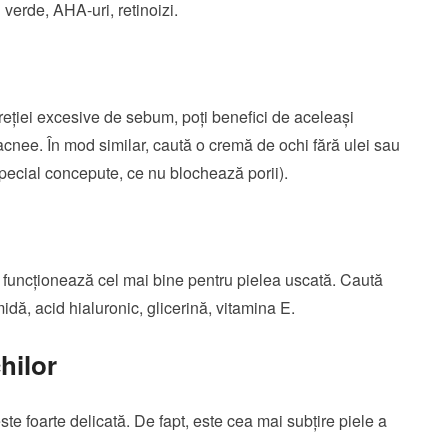
verde, AHA-uri, retinoizi.
eției excesive de sebum, poți benefici de aceleași
acnee. În mod similar, caută o cremă de ochi fără ulei sau
cial concepute, ce nu blochează porii).
funcționează cel mai bine pentru pielea uscată. Caută
dă, acid hialuronic, glicerină, vitamina E.
hilor
este foarte delicată. De fapt, este cea mai subțire piele a