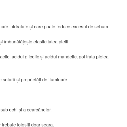
inare, hidratare și care poate reduce excesul de sebum.
i îmbunătățește elasticitatea pielii.
actic, acidul glicolic și acidul mandelic, pot trata pielea
 solară și proprietăți de iluminare.
 sub ochi și a cearcănelor.
 trebuie folosiți doar seara.