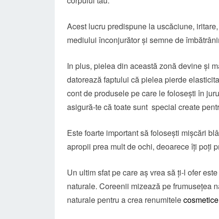
corpului tău.
Acest lucru predispune la uscăciune, iritar
mediului înconjurător și semne de îmbătrâni
In plus, pielea din această zonă devine și ma
datorează faptului că pielea pierde elasticita
cont de produsele pe care le folosești în jur
asigură-te că toate sunt special create pent
Este foarte important să folosești mișcări bl
apropii prea mult de ochi, deoarece îți poți pro
Un ultim sfat pe care aș vrea să ți-l ofer es
naturale. Coreenii mizează pe frumusețea na
naturale pentru a crea renumitele
cosmetice