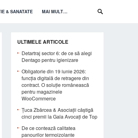
IE & SANATATE
MAI MULT…
ULTIMELE ARTICOLE
Detartraj sector 6: de ce să alegi
Dentago pentru igienizare
Obligatorie din 19 iunie 2026:
funcția digitală de retragere din
contract. O soluție românească
pentru magazinele
WooCommerce
Țuca Zbârcea & Asociații câștigă
cinci premii la Gala Avocați de Top
De ce contează calitatea
panourilor termoizolante