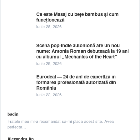
Ce este Masaj cu bețe bambus și cum
funcționează
iunie 28, 2026
Scena pop-indie autohtonă are un nou
nume: Antonia Roman debutează la 19 ani
cu albumul „Mechanics of the Heart”
iunie 25, 2026
Eurodeal — 24 de ani de expertiză în
formarea profesională autorizată din
România
iunie 22, 2026
badin
Fratele meu mi-a recomandat sa-mi placa acest site. Avea
perfecta…
Alexandru Ap