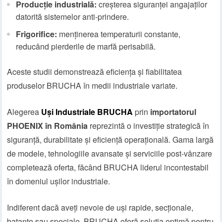
Producție industrială:
creșterea siguranței angajaților
datorită sistemelor anti-prindere.
Frigorifice:
menținerea temperaturii constante,
reducând pierderile de marfă perisabilă.
Aceste studii demonstrează eficiența și fiabilitatea
produselor BRUCHA în medii industriale variate.
Alegerea
Uși Industriale BRUCHA
prin
importatorul
PHOENIX în România
reprezintă o investiție strategică în
siguranță, durabilitate și eficiență operațională. Gama largă
de modele, tehnologiile avansate și serviciile post-vânzare
completează oferta, făcând BRUCHA liderul incontestabil
în domeniul ușilor industriale.
Indiferent dacă aveți nevoie de uși rapide, secționale,
batante sau speciale, BRUCHA oferă soluția optimă pentru