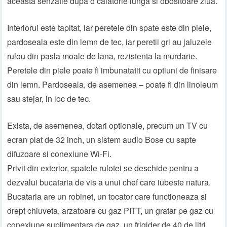
aceasta senzatie dupa o calatorie lunga si obositoare ziua.
Interiorul este tapitat, iar peretele din spate este din piele,
pardoseala este din lemn de tec, iar peretii gri au jaluzele
rulou din pasla moale de lana, rezistenta la murdarie.
Peretele din piele poate fi imbunatatit cu optiuni de finisare
din lemn. Pardoseala, de asemenea – poate fi din linoleum
sau stejar, in loc de tec.
Exista, de asemenea, dotari optionale, precum un TV cu
ecran plat de 32 inch, un sistem audio Bose cu sapte
difuzoare si conexiune Wi-Fi.
Privit din exterior, spatele rulotei se deschide pentru a
dezvalui bucataria de vis a unui chef care iubeste natura.
Bucataria are un robinet, un tocator care functioneaza si
drept chiuveta, arzatoare cu gaz PITT, un gratar pe gaz cu
conexiune suplimentara de gaz, un frigider de 40 de litri