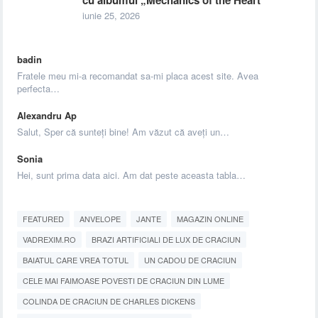
cu albumul „Mechanics of the Heart”
iunie 25, 2026
badin
Fratele meu mi-a recomandat sa-mi placa acest site. Avea
perfecta…
Alexandru Ap
Salut, Sper că sunteți bine! Am văzut că aveți un…
Sonia
Hei, sunt prima data aici. Am dat peste aceasta tabla…
FEATURED
ANVELOPE
JANTE
MAGAZIN ONLINE
VADREXIM.RO
BRAZI ARTIFICIALI DE LUX DE CRACIUN
BAIATUL CARE VREA TOTUL
UN CADOU DE CRACIUN
CELE MAI FAIMOASE POVESTI DE CRACIUN DIN LUME
COLINDA DE CRACIUN DE CHARLES DICKENS