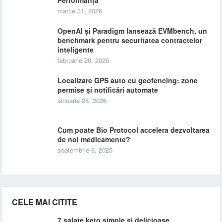
Performanța
martie 31, 2026
OpenAI și Paradigm lansează EVMbench, un
benchmark pentru securitatea contractelor
inteligente
februarie 20, 2026
Localizare GPS auto cu geofencing: zone
permise și notificări automate
ianuarie 28, 2026
Cum poate Bio Protocol accelera dezvoltarea
de noi medicamente?
septembrie 6, 2025
CELE MAI CITITE
7 salate keto simple si delicioase