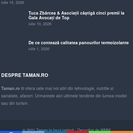
iulie 15, 2026
Țuca Zbârcea & Asociații câștigă cinci premii la
Gala Avocați de Top
iulie 10, 2026
De ce contează calitatea panourilor termoizolante
iulie 1, 2026
DESPRE TAMAN.RO
Taman.ro
iti ofera cele mai noi stiri din tehnologie, nutritie si
sanatate, afaceri. Urmareste aici ultimele tendinte din lumea modei
sau din turism.
© 2021
Taman la locul potrivit
- Dezvoltat de
WMM