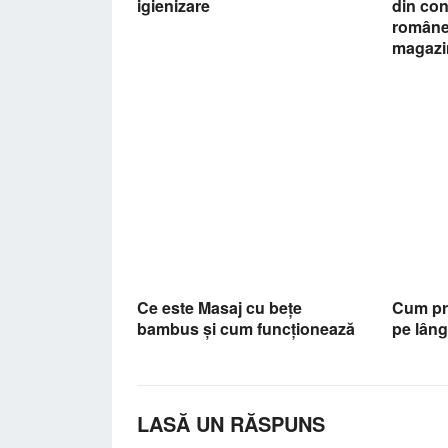
igienizare
din con
române
magaz
Ce este Masaj cu bețe
Cum pre
bambus și cum funcționează
pe lân
LASĂ UN RĂSPUNS