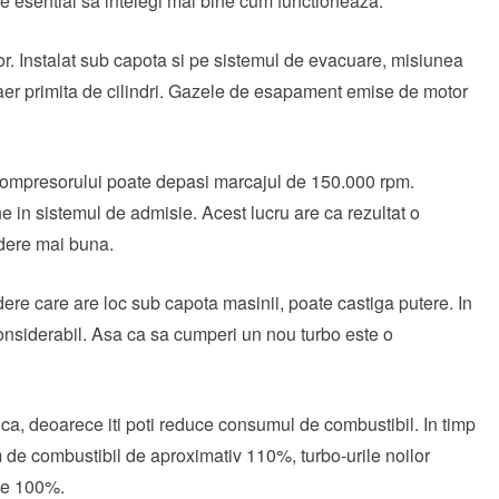
te esential sa intelegi mai bine cum functioneaza.
r. Instalat sub capota si pe sistemul de evacuare, misiunea
 aer primita de cilindri. Gazele de esapament emise de motor
bocompresorului poate depasi marcajul de 150.000 rpm.
in sistemul de admisie. Acest lucru are ca rezultat o
dere mai buna.
dere care are loc sub capota masinii, poate castiga putere. In
onsiderabil. Asa ca sa cumperi un nou turbo este o
ca, deoarece iti poti reduce consumul de combustibil. In timp
 de combustibil de aproximativ 110%, turbo-urile noilor
de 100%.