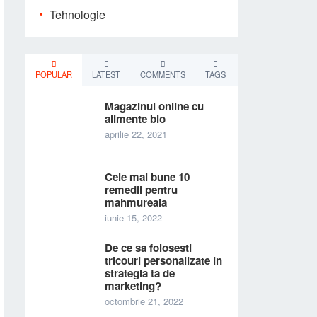
Tehnologie
POPULAR
LATEST
COMMENTS
TAGS
Magazinul online cu
alimente bio
aprilie 22, 2021
Cele mai bune 10
remedii pentru
mahmureala
iunie 15, 2022
De ce sa folosesti
tricouri personalizate in
strategia ta de
marketing?
octombrie 21, 2022