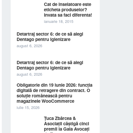
Cat de inselatoare este
eticheta produselor?
Invata sa faci diferenta!
ianuarie 18, 2015
Detartraj sector 6: de ce să alegi
Dentago pentru igienizare
august 6, 2026
Detartraj sector 6: de ce să alegi
Dentago pentru igienizare
august 6, 2026
Obligatorie din 19 iunie 2026: funcția
digitală de retragere din contract. O
soluție românească pentru
magazinele WooCommerce
iulie 15, 2026
Țuca Zbârcea &
Asociații câștigă cinci
premii la Gala Avocați