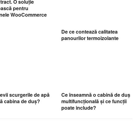
tract. O soluție
ască pentru
inele WooCommerce
De ce contează calitatea
panourilor termoizolante
vii scurgerile de apă
Ce înseamnă o cabină de duș
gă cabina de duș?
multifuncțională și ce funcții
poate include?