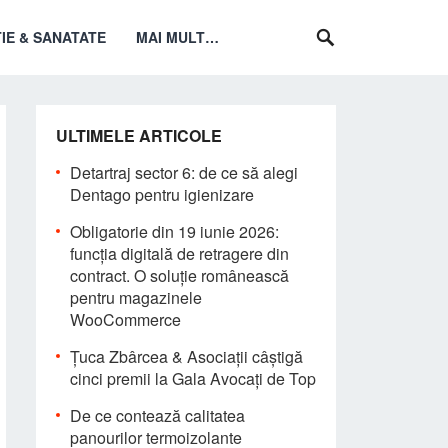
IE & SANATATE
MAI MULT…
ULTIMELE ARTICOLE
Detartraj sector 6: de ce să alegi
Dentago pentru igienizare
Obligatorie din 19 iunie 2026:
funcția digitală de retragere din
contract. O soluție românească
pentru magazinele
WooCommerce
Țuca Zbârcea & Asociații câștigă
cinci premii la Gala Avocați de Top
De ce contează calitatea
panourilor termoizolante