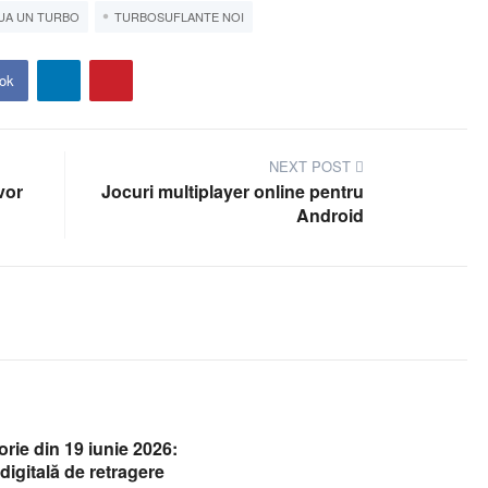
UA UN TURBO
TURBOSUFLANTE NOI
ok
NEXT POST
vor
Jocuri multiplayer online pentru
Android
orie din 19 iunie 2026:
 digitală de retragere