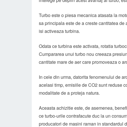
intelege pe deplin acest avantaj al turbo, es
Turbo este o piesa mecanica atasata la moto
sa principala este de a creste cantitatea de
isi activeaza turbina.
Odata ce turbina este activata, rotatia tur
Cumpararea unui turbo nou creeaza presiune 
cantitate mare de aer care promoveaza o ar
In cele din urma, datorita fenomenului de ar
acelasi timp, emisiile de CO2 sunt reduse c
modalitate de a proteja natura.
Aceasta achizitie este, de asemenea, benefi
ce turbo-urile contrafacute duc la un consum
producatori de masini raman in standardul 