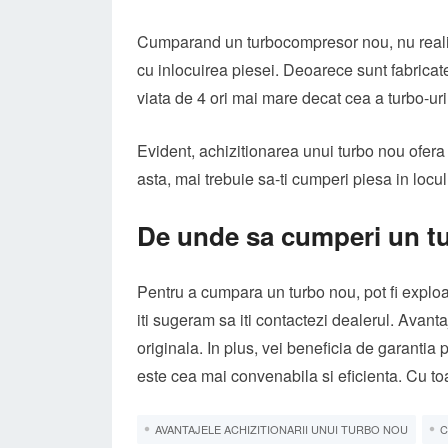
Cumparand un turbocompresor nou, nu realiz
cu inlocuirea piesei. Deoarece sunt fabricate
viata de 4 ori mai mare decat cea a turbo-uri
Evident, achizitionarea unui turbo nou ofera
asta, mai trebuie sa-ti cumperi piesa in locul 
De unde sa cumperi un 
Pentru a cumpara un turbo nou, pot fi exploa
iti sugeram sa iti contactezi dealerul. Avant
originala. In plus, vei beneficia de garantia
este cea mai convenabila si eficienta. Cu t
AVANTAJELE ACHIZITIONARII UNUI TURBO NOU
C