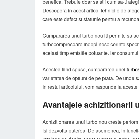
benefica. Trebuie doar sa stii cum sa-ti al
Descopera in acest articol tehnicile de alege
care este defect si sfaturile pentru a recun
Cumpararea unui turbo nou iti permite sa achi
turbocompresoare indeplinesc cerinte specifi
acelasi timp emisiile poluante. Iar consumul
Acestea fiind spuse, cumpararea unei
turbo
varietatea de optiuni de pe piata. De unde s
In restul articolului, vom raspunde la aceste 
Avantajele achizitionarii
Achizitionarea unui turbo nou creste perform
isi dezvolta puterea. De asemenea, in functie