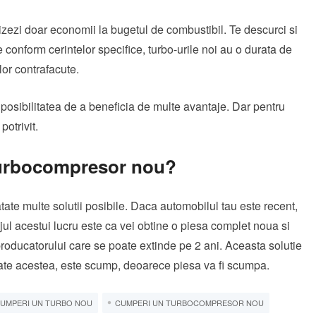
ezi doar economii la bugetul de combustibil. Te descurci si
 conform cerintelor specifice, turbo-urile noi au o durata de
lor contrafacute.
 posibilitatea de a beneficia de multe avantaje. Dar pentru
potrivit.
turbocompresor nou?
tate multe solutii posibile. Daca automobilul tau este recent,
ajul acestui lucru este ca vei obtine o piesa complet noua si
 producatorului care se poate extinde pe 2 ani. Aceasta solutie
oate acestea, este scump, deoarece piesa va fi scumpa.
UMPERI UN TURBO NOU
CUMPERI UN TURBOCOMPRESOR NOU