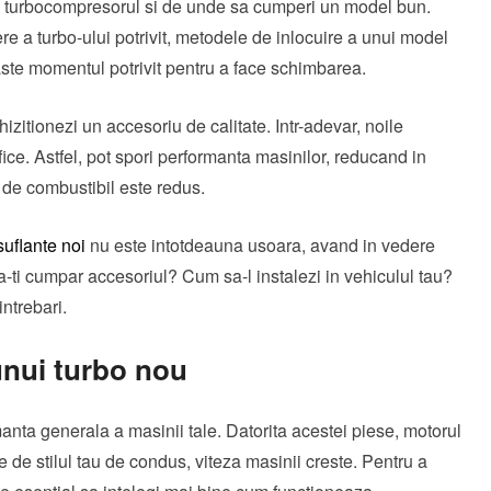
egi turbocompresorul si de unde sa cumperi un model bun.
re a turbo-ului potrivit, metodele de inlocuire a unui model
oaste momentul potrivit pentru a face schimbarea.
zitionezi un accesoriu de calitate. Intr-adevar, noile
ce. Astfel, pot spori performanta masinilor, reducand in
 de combustibil este redus.
suflante noi
nu este intotdeauna usoara, avand in vedere
a-ti cumpar accesoriul? Cum sa-l instalezi in vehiculul tau?
intrebari.
 unui turbo nou
anta generala a masinii tale. Datorita acestei piese, motorul
 de stilul tau de condus, viteza masinii creste. Pentru a