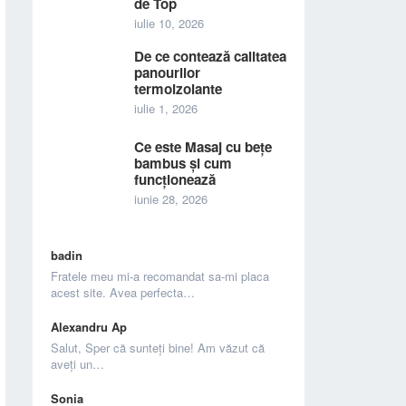
de Top
iulie 10, 2026
De ce contează calitatea
panourilor
termoizolante
iulie 1, 2026
Ce este Masaj cu bețe
bambus și cum
funcționează
iunie 28, 2026
badin
Fratele meu mi-a recomandat sa-mi placa
acest site. Avea perfecta…
Alexandru Ap
Salut, Sper că sunteți bine! Am văzut că
aveți un…
Sonia