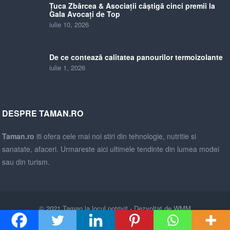
Țuca Zbârcea & Asociații câștigă cinci premii la
Gala Avocați de Top
iulie 10, 2026
De ce contează calitatea panourilor termoizolante
iulie 1, 2026
DESPRE TAMAN.RO
Taman.ro
iti ofera cele mai noi stiri din tehnologie, nutritie si
sanatate, afaceri. Urmareste aici ultimele tendinte din lumea modei
sau din turism.
© 2021
Taman la locul potrivit
- Dezvoltat de
WMM