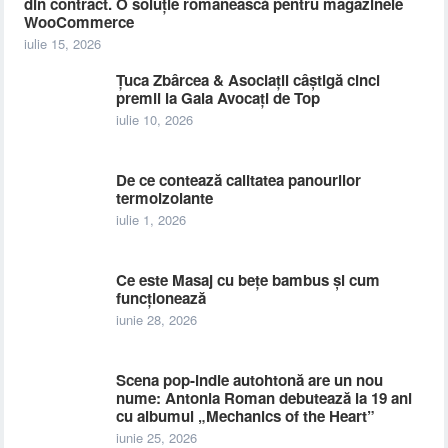
din contract. O soluție românească pentru magazinele
WooCommerce
iulie 15, 2026
Țuca Zbârcea & Asociații câștigă cinci
premii la Gala Avocați de Top
iulie 10, 2026
De ce contează calitatea panourilor
termoizolante
iulie 1, 2026
Ce este Masaj cu bețe bambus și cum
funcționează
iunie 28, 2026
Scena pop-indie autohtonă are un nou
nume: Antonia Roman debutează la 19 ani
cu albumul „Mechanics of the Heart”
iunie 25, 2026