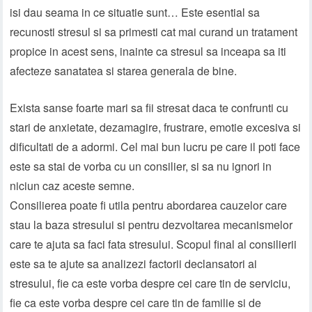
isi dau seama in ce situatie sunt… Este esential sa
recunosti stresul si sa primesti cat mai curand un tratament
propice in acest sens, inainte ca stresul sa inceapa sa iti
afecteze sanatatea si starea generala de bine.
Exista sanse foarte mari sa fii stresat daca te confrunti cu
stari de anxietate, dezamagire, frustrare, emotie excesiva si
dificultati de a adormi. Cel mai bun lucru pe care il poti face
este sa stai de vorba cu un consilier, si sa nu ignori in
niciun caz aceste semne.
Consilierea poate fi utila pentru abordarea cauzelor care
stau la baza stresului si pentru dezvoltarea mecanismelor
care te ajuta sa faci fata stresului. Scopul final al consilierii
este sa te ajute sa analizezi factorii declansatori ai
stresului, fie ca este vorba despre cei care tin de serviciu,
fie ca este vorba despre cei care tin de familie si de