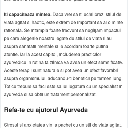
Iti capaciteaza mintea.
Daca vrei sa iti echilibrezi stilul de
viata agitat si haotic, este extrem de important sa ai o minte
rationala. Se intampla foarte frecvent sa neglijam impactul
pe care alegerile noastre legate de stilul de viata il au
asupra sanatatii mentale si le acordam foarte putina
atentie. Iar la acest capitol, includerea practicilor
ayurvedice in rutina ta zilnica va avea un efect semnificativ.
Aceste terapii sunt naturale si pot avea un efect favorabil
asupra organismului, aducandu-ti beneficii pe termen lung.
Tot ce trebuie sa faci este sa iei legatura cu un specialist in
ayurveda si sa obtii un tratament personalizat.
Refa-te cu ajutorul Ayurveda
Stresul si anxietatea vin la pachet cu un stil de viata agitat,