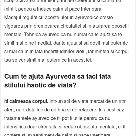
scop activarea anumitor parti ale creierului si calmarea
mintii, pentru a induce calm si pace interioara.
Masajul regulat cu aceste uleiuri ayurvedice creste
vigoarea prin promovarea circulatiei si inlaturarea oboselii
mentale. Tehnica ayurvedica nu numai ca te ajuta sa te
simti mai bine imediat, dar te ajuta si sa devii mai puternic
si mai calm in fata incertitudinilor vietii, iar mintea si corpul
tau se vor simti mai puternice in acest fel.
Cum te ajuta Ayurveda sa faci fata
stilului haotic de viata?
Iti calmeaza corpul.
Intr-un stil de viata marcat de un ritm
alert, nu exista loc de odihna si de refacere. In acest caz,
tratamentele ayurvedice iti pot fi utile pentru ca nu
intensifica doar circulatia si reduc oboseala mentala, ci iti
confera si un sentiment de calm si pace interioara.