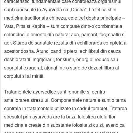
caracteristici fundamentale care controleaza organismul
sunt cunoscute in Ayurveda ca „Dosha”. La fel ca si in
medicina traditionala chineza, cele trei dosha principale –
Vata, Pitta si Kapha – sunt compuse dintr-o combinatie a
celor cinci elemente din natura: apa, pamant, foc, spatiu si
aer. Starea de sanatate rezulta din echilibrarea completa a
acestor dosha. Atunci cand iti pierzi echilibrul din cauza
deshidratarii, ingrijorarii, tensiunii, energiei reduse sau
sportului exagerat, ajungi intr-o stare de dezechilibru al
corpului si al mintii.
Tratamentele ayurvedice sunt renumite si pentru
ameliorarea stresului. Componentele naturale sunt o tema
centrala in tratamentele utilizate in cadrul terapiei. Tratarea
stresului prin ayurveda are la baza folosirea uleiurilor
medicinale create din substante folosite zi cu zi, avand ca