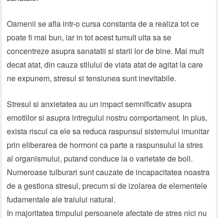
Oamenii se afla intr-o cursa constanta de a realiza tot ce
poate fi mai bun, iar in tot acest tumult uita sa se
concentreze asupra sanatatii si starii lor de bine. Mai mult
decat atat, din cauza stilului de viata atat de agitat la care
ne expunem, stresul si tensiunea sunt inevitabile.
Stresul si anxietatea au un impact semnificativ asupra
emotiilor si asupra intregului nostru comportament. In plus,
exista riscul ca ele sa reduca raspunsul sistemului imunitar
prin eliberarea de hormoni ca parte a raspunsului la stres
al organismului, putand conduce la o varietate de boli.
Numeroase tulburari sunt cauzate de incapacitatea noastra
de a gestiona stresul, precum si de izolarea de elementele
fudamentale ale traiului natural.
In majoritatea timpului persoanele afectate de stres nici nu