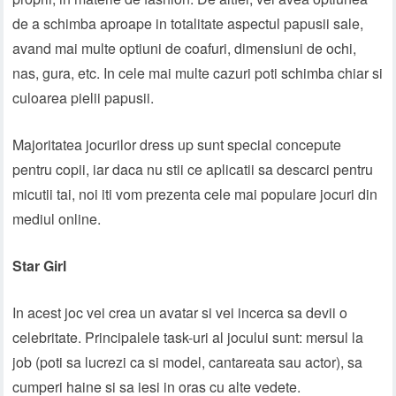
de a schimba aproape in totalitate aspectul papusii sale,
avand mai multe optiuni de coafuri, dimensiuni de ochi,
nas, gura, etc. In cele mai multe cazuri poti schimba chiar si
culoarea pielii papusii.
Majoritatea jocurilor dress up sunt special concepute
pentru copii, iar daca nu stii ce aplicatii sa descarci pentru
micutii tai, noi iti vom prezenta cele mai populare jocuri din
mediul online.
Star Girl
In acest joc vei crea un avatar si vei incerca sa devii o
celebritate. Principalele task-uri al jocului sunt: mersul la
job (poti sa lucrezi ca si model, cantareata sau actor), sa
cumperi haine si sa iesi in oras cu alte vedete.