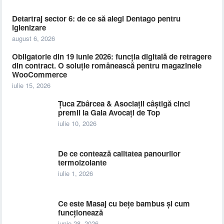
Detartraj sector 6: de ce să alegi Dentago pentru
igienizare
august 6, 2026
Obligatorie din 19 iunie 2026: funcția digitală de retragere
din contract. O soluție românească pentru magazinele
WooCommerce
iulie 15, 2026
Țuca Zbârcea & Asociații câștigă cinci
premii la Gala Avocați de Top
iulie 10, 2026
De ce contează calitatea panourilor
termoizolante
iulie 1, 2026
Ce este Masaj cu bețe bambus și cum
funcționează
iunie 28, 2026