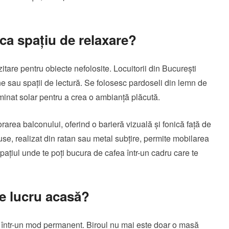
a spațiu de relaxare?
itare pentru obiecte nefolosite. Locuitorii din București
e sau spații de lectură. Se folosesc pardoseli din lemn de
uminat solar pentru a crea o ambianță plăcută.
orarea balconului, oferind o barieră vizuală și fonică față de
duse, realizat din ratan sau metal subțire, permite mobilarea
pațiul unde te poți bucura de cafea într-un cadru care te
e lucru acasă?
 într-un mod permanent. Biroul nu mai este doar o masă