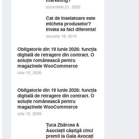
marketing?
octombrie 21, 2022
Cat de inselatoare este
eticheta produselor?
Invata sa faci diferenta!
ianuarie 18, 2015
Obligatorie din 19 iunie 2026: funcția
digitală de retragere din contract. O
soluție românească pentru
magazinele WooCommerce
iulie 15, 2026
Obligatorie din 19 iunie 2026: funcția
digitală de retragere din contract. O
soluție românească pentru
magazinele WooCommerce
iulie 15, 2026
Țuca Zbârcea &
Asociații câștigă cinci
premii la Gala Avocați