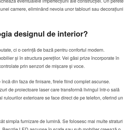
schează eventualele imperfecțiuni ale construcției. Un perete
l unei camere, eliminând nevoia unor tablouri sau decorațiuni
gia designul de interior?
outate, ci o cerință de bază pentru confortul modern.
bilier și în structura pereților. Vei găsi prize încorporate în
controlate prin senzori de mișcare și voce.
încă din faza de finisare, firele fiind complet ascunse.
uri de proiectoare laser care transformă livingul într-o sală
l rulourilor exterioare se face direct de pe telefon, oferind un
ât simpla furnizare de lumină. Se folosesc mai multe straturi
t. Benzile LED ascunse în scafe sau sub mobilier creează o