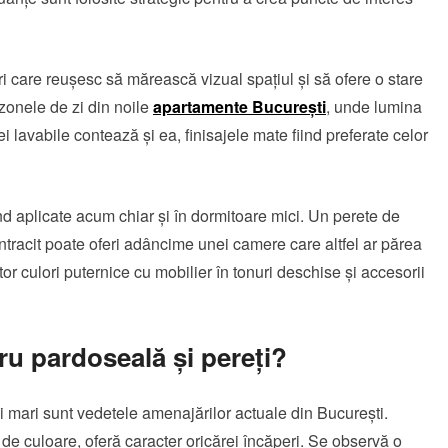
ori care reușesc să mărească vizual spațiul și să ofere o stare
 zonele de zi din noile
apartamente București
, unde lumina
i lavabile contează și ea, finisajele mate fiind preferate celor
nd aplicate acum chiar și în dormitoare mici. Un perete de
tracit poate oferi adâncime unei camere care altfel ar părea
or culori puternice cu mobilier în tonuri deschise și accesorii
ru pardoseală și pereți?
mi mari sunt vedetele amenajărilor actuale din București.
ii de culoare, oferă caracter oricărei încăperi. Se observă o