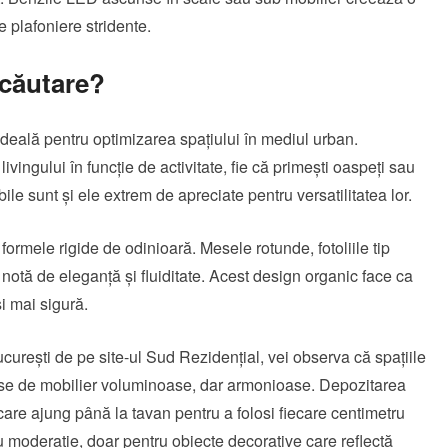
e plafoniere stridente.
 căutare?
 ideală pentru optimizarea spațiului în mediul urban.
ingului în funcție de activitate, fie că primești oaspeți sau
ile sunt și ele extrem de apreciate pentru versatilitatea lor.
 formele rigide de odinioară. Mesele rotunde, fotoliile tip
notă de eleganță și fluiditate. Acest design organic face ca
și mai sigură.
curești
de pe site-ul Sud Rezidențial, vei observa că spațiile
iese de mobilier voluminoase, dar armonioase. Depozitarea
care ajung până la tavan pentru a folosi fiecare centimetru
cu moderație, doar pentru obiecte decorative care reflectă