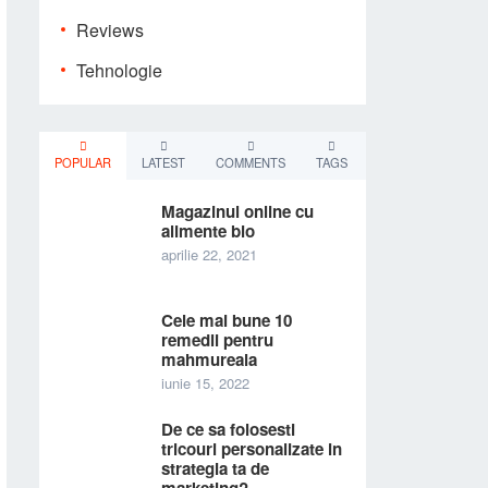
Reviews
Tehnologie
POPULAR
LATEST
COMMENTS
TAGS
Magazinul online cu
alimente bio
aprilie 22, 2021
Cele mai bune 10
remedii pentru
mahmureala
iunie 15, 2022
De ce sa folosesti
tricouri personalizate in
strategia ta de