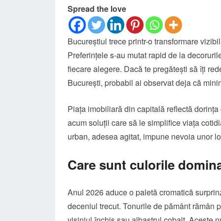
Spread the love
Bucureștiul trece printr-o transformare vizibi
Preferințele s-au mutat rapid de la decorurile
fiecare alegere. Dacă te pregătești să îți re
București, probabil ai observat deja că minima
Piața imobiliară din capitală reflectă dorinț
acum soluții care să le simplifice viața cotidi
urban, adesea agitat, impune nevoia unor loc
Care sunt culorile domina
Anul 2026 aduce o paletă cromatică surprinz
deceniul trecut. Tonurile de pământ rămân p
vișiniul închis sau albastrul cobalt. Aceste 