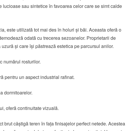
e lucioase sau sintetice în favoarea celor care se simt calde
a, este utilizată tot mai des în holuri și băi. Aceasta oferă o
e demodează odată cu trecerea sezoanelor. Proprietarii de
 uzură și care își păstrează estetica pe parcursul anilor.
 numărul rosturilor.
 pentru un aspect industrial rafinat.
na dormitoarelor.
ui, oferă continuitate vizuală.
t brut câștigă teren în fața finisajelor perfect netede. Acestea