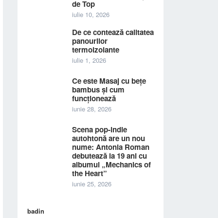
de Top
iulie 10, 2026
De ce contează calitatea
panourilor
termoizolante
iulie 1, 2026
Ce este Masaj cu bețe
bambus și cum
funcționează
iunie 28, 2026
Scena pop-indie
autohtonă are un nou
nume: Antonia Roman
debutează la 19 ani cu
albumul „Mechanics of
the Heart”
iunie 25, 2026
badin