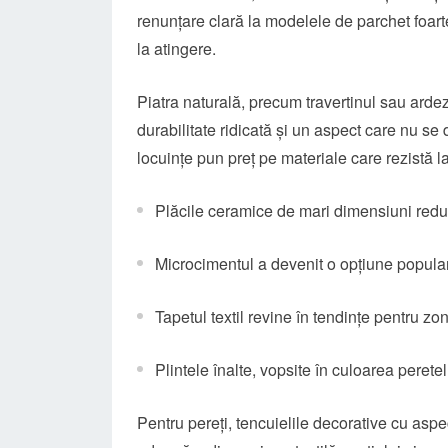
renunțare clară la modelele de parchet foart
la atingere.
Piatra naturală, precum travertinul sau ardezi
durabilitate ridicată și un aspect care nu s
locuințe pun preț pe materiale care rezistă la
Plăcile ceramice de mari dimensiuni reduc
Microcimentul a devenit o opțiune populară
Tapetul textil revine în tendințe pentru zo
Plintele înalte, vopsite în culoarea peretel
Pentru pereți, tencuielile decorative cu aspec