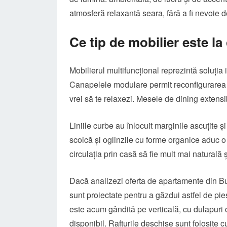
atmosferă relaxantă seara, fără a fi nevoie d
Ce tip de mobilier este la
Mobilierul multifuncțional reprezintă soluția
Canapelele modulare permit reconfigurarea liv
vrei să te relaxezi. Mesele de dining extensib
Liniile curbe au înlocuit marginile ascuțite și
scoică și oglinzile cu forme organice aduc o 
circulația prin casă să fie mult mai naturală 
Dacă analizezi oferta de
apartamente din Bu
sunt proiectate pentru a găzdui astfel de p
este acum gândită pe verticală, cu dulapuri 
disponibil. Rafturile deschise sunt folosite 