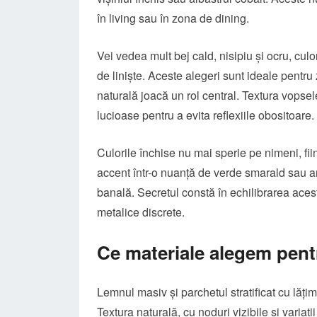
în living sau în zona de dining.
Vei vedea mult bej cald, nisipiu și ocru, cul
de liniște. Aceste alegeri sunt ideale pentru
naturală joacă un rol central. Textura vopsele
lucioase pentru a evita reflexiile obositoare.
Culorile închise nu mai sperie pe nimeni, fii
accent într-o nuanță de verde smarald sau an
banală. Secretul constă în echilibrarea acest
metalice discrete.
Ce materiale alegem pent
Lemnul masiv și parchetul stratificat cu lăți
Textura naturală, cu noduri vizibile și variaț