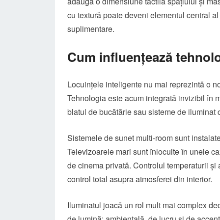
adaugă o dimensiune tactilă spațiului și ma
cu textură poate deveni elementul central a
suplimentare.
Cum influențează tehnolo
Locuințele inteligente nu mai reprezintă o n
Tehnologia este acum integrată invizibil în mo
blatul de bucătărie sau sisteme de iluminat 
Sistemele de sunet multi-room sunt instalate 
Televizoarele mari sunt înlocuite în unele caz
de cinema privată. Controlul temperaturii și a
control total asupra atmosferei din interior.
Iluminatul joacă un rol mult mai complex dec
de lumină: ambientală, de lucru și de accen