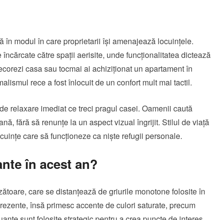
lă în modul în care proprietarii își amenajează locuințele.
 încărcate către spații aerisite, unde funcționalitatea dictează
decorezi casa sau tocmai ai achiziționat un apartament în
lismul rece a fost înlocuit de un confort mult mai tactil.
a de relaxare imediat ce treci pragul casei. Oamenii caută
ană, fără să renunțe la un aspect vizual îngrijit. Stilul de viață
uințe care să funcționeze ca niște refugii personale.
nte în acest an?
ătoare, care se distanțează de griurile monotone folosite în
rezente, însă primesc accente de culori saturate, precum
nuanțe sunt folosite strategic pentru a crea puncte de interes