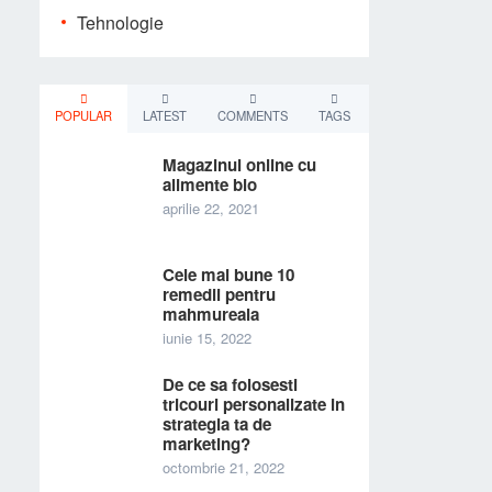
Tehnologie
POPULAR
LATEST
COMMENTS
TAGS
Magazinul online cu
alimente bio
aprilie 22, 2021
Cele mai bune 10
remedii pentru
mahmureala
iunie 15, 2022
De ce sa folosesti
tricouri personalizate in
strategia ta de
marketing?
octombrie 21, 2022