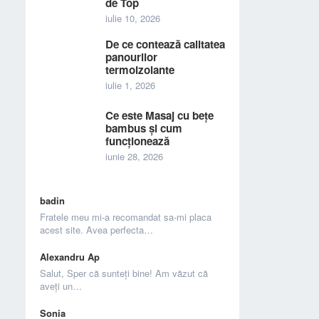
de Top
iulie 10, 2026
De ce contează calitatea
panourilor
termoizolante
iulie 1, 2026
Ce este Masaj cu bețe
bambus și cum
funcționează
iunie 28, 2026
badin
Fratele meu mi-a recomandat sa-mi placa
acest site. Avea perfecta…
Alexandru Ap
Salut, Sper că sunteți bine! Am văzut că
aveți un…
Sonia