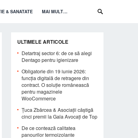
IE & SANATATE
MAI MULT…
ULTIMELE ARTICOLE
Detartraj sector 6: de ce să alegi
Dentago pentru igienizare
Obligatorie din 19 iunie 2026:
funcția digitală de retragere din
contract. O soluție românească
pentru magazinele
WooCommerce
Țuca Zbârcea & Asociații câștigă
cinci premii la Gala Avocați de Top
De ce contează calitatea
panourilor termoizolante