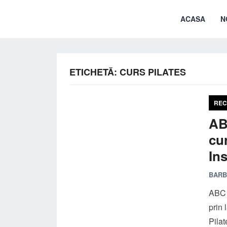
ACASA
N
ETICHETĂ:
CURS PILATES
REC
AB
cu
Ins
BARB
ABC F
prin 
Pilat