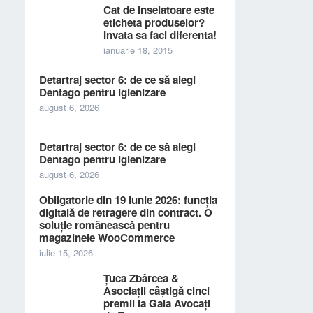
Cat de inselatoare este
eticheta produselor?
Invata sa faci diferenta!
ianuarie 18, 2015
Detartraj sector 6: de ce să alegi
Dentago pentru igienizare
august 6, 2026
Detartraj sector 6: de ce să alegi
Dentago pentru igienizare
august 6, 2026
Obligatorie din 19 iunie 2026: funcția
digitală de retragere din contract. O
soluție românească pentru
magazinele WooCommerce
iulie 15, 2026
Țuca Zbârcea &
Asociații câștigă cinci
premii la Gala Avocați