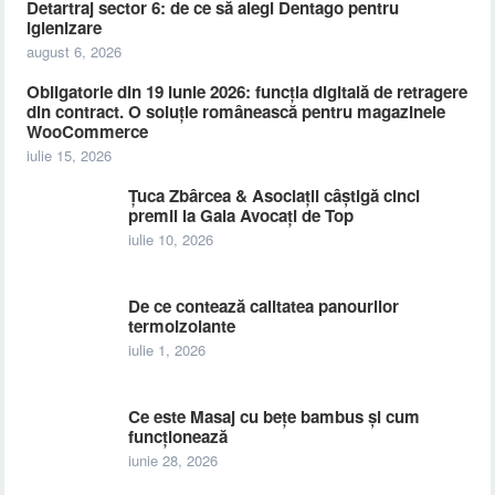
Detartraj sector 6: de ce să alegi Dentago pentru
igienizare
august 6, 2026
Obligatorie din 19 iunie 2026: funcția digitală de retragere
din contract. O soluție românească pentru magazinele
WooCommerce
iulie 15, 2026
Țuca Zbârcea & Asociații câștigă cinci
premii la Gala Avocați de Top
iulie 10, 2026
De ce contează calitatea panourilor
termoizolante
iulie 1, 2026
Ce este Masaj cu bețe bambus și cum
funcționează
iunie 28, 2026