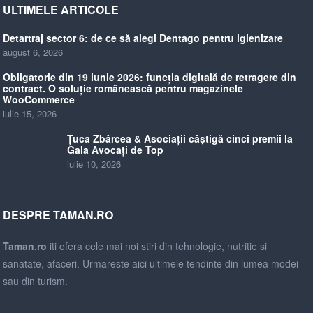
ULTIMELE ARTICOLE
Detartraj sector 6: de ce să alegi Dentago pentru igienizare
august 6, 2026
Obligatorie din 19 iunie 2026: funcția digitală de retragere din
contract. O soluție românească pentru magazinele
WooCommerce
iulie 15, 2026
Țuca Zbârcea & Asociații câștigă cinci premii la
Gala Avocați de Top
iulie 10, 2026
DESPRE TAMAN.RO
Taman.ro
iti ofera cele mai noi stiri din tehnologie, nutritie si
sanatate, afaceri. Urmareste aici ultimele tendinte din lumea modei
sau din turism.