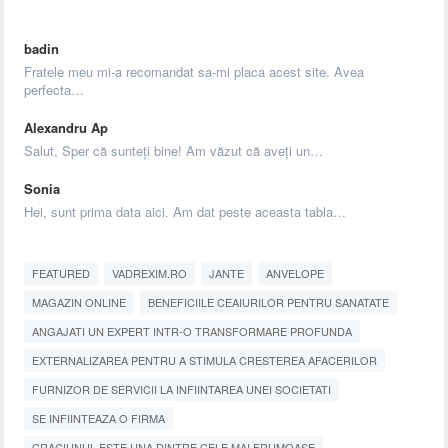
badin
Fratele meu mi-a recomandat sa-mi placa acest site. Avea
perfecta…
Alexandru Ap
Salut, Sper că sunteți bine! Am văzut că aveți un…
Sonia
Hei, sunt prima data aici. Am dat peste aceasta tabla…
FEATURED
VADREXIM.RO
JANTE
ANVELOPE
MAGAZIN ONLINE
BENEFICIILE CEAIURILOR PENTRU SANATATE
ANGAJATI UN EXPERT INTR-O TRANSFORMARE PROFUNDA
EXTERNALIZAREA PENTRU A STIMULA CRESTEREA AFACERILOR
FURNIZOR DE SERVICII LA INFIINTAREA UNEI SOCIETATI
SE INFIINTEAZA O FIRMA
CRACIUNUL ESTE UNA DINTRE CELE MAI FRUMOASE