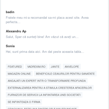
badin
Fratele meu mi-a recomandat sa-mi placa acest site. Avea
perfecta…
Alexandru Ap
Salut, Sper că sunteți bine! Am văzut că aveți un…
Sonia
Hei, sunt prima data aici. Am dat peste aceasta tabla…
FEATURED
VADREXIM.RO
JANTE
ANVELOPE
MAGAZIN ONLINE
BENEFICIILE CEAIURILOR PENTRU SANATATE
ANGAJATI UN EXPERT INTR-O TRANSFORMARE PROFUNDA
EXTERNALIZAREA PENTRU A STIMULA CRESTEREA AFACERILOR
FURNIZOR DE SERVICII LA INFIINTAREA UNEI SOCIETATI
SE INFIINTEAZA O FIRMA
CRACIUNUL ESTE UNA DINTRE CELE MAI FRUMOASE