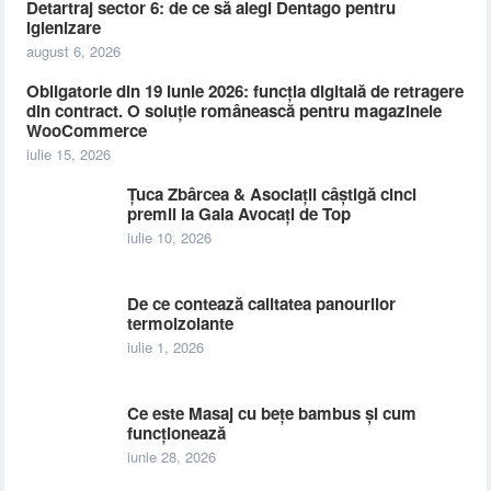
Detartraj sector 6: de ce să alegi Dentago pentru
igienizare
august 6, 2026
Obligatorie din 19 iunie 2026: funcția digitală de retragere
din contract. O soluție românească pentru magazinele
WooCommerce
iulie 15, 2026
Țuca Zbârcea & Asociații câștigă cinci
premii la Gala Avocați de Top
iulie 10, 2026
De ce contează calitatea panourilor
termoizolante
iulie 1, 2026
Ce este Masaj cu bețe bambus și cum
funcționează
iunie 28, 2026