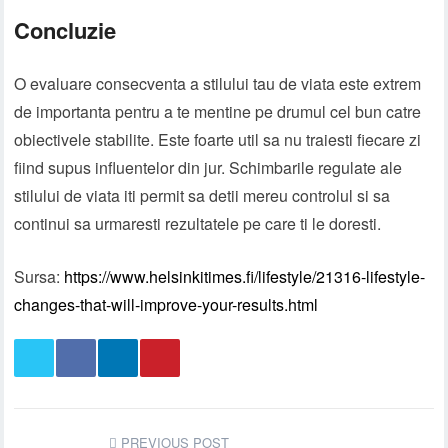
Concluzie
O evaluare consecventa a stilului tau de viata este extrem
de importanta pentru a te mentine pe drumul cel bun catre
obiectivele stabilite. Este foarte util sa nu traiesti fiecare zi
fiind supus influentelor din jur. Schimbarile regulate ale
stilului de viata iti permit sa detii mereu controlul si sa
continui sa urmaresti rezultatele pe care ti le doresti.
Sursa:
https://www.helsinkitimes.fi/lifestyle/21316-lifestyle-
changes-that-will-improve-your-results.html
PREVIOUS POST