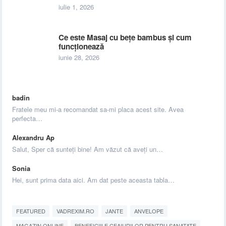
iulie 1, 2026
Ce este Masaj cu bețe bambus și cum
funcționează
iunie 28, 2026
badin
Fratele meu mi-a recomandat sa-mi placa acest site. Avea
perfecta…
Alexandru Ap
Salut, Sper că sunteți bine! Am văzut că aveți un…
Sonia
Hei, sunt prima data aici. Am dat peste aceasta tabla…
FEATURED
VADREXIM.RO
JANTE
ANVELOPE
MAGAZIN ONLINE
BENEFICIILE CEAIURILOR PENTRU SANATATE