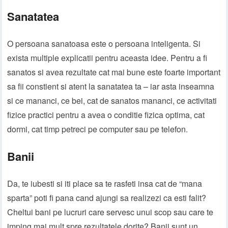
Sanatatea
O persoana sanatoasa este o persoana inteligenta. Si
exista multiple explicatii pentru aceasta idee. Pentru a fi
sanatos si avea rezultate cat mai bune este foarte important
sa fii constient si atent la sanatatea ta – iar asta inseamna
si ce mananci, ce bei, cat de sanatos mananci, ce activitati
fizice practici pentru a avea o conditie fizica optima, cat
dormi, cat timp petreci pe computer sau pe telefon.
Banii
Da, te iubesti si iti place sa te rasfeti insa cat de “mana
sparta” poti fi pana cand ajungi sa realizezi ca esti falit?
Cheltui bani pe lucruri care servesc unui scop sau care te
imping mai mult spre rezultatele dorite? Banii sunt un