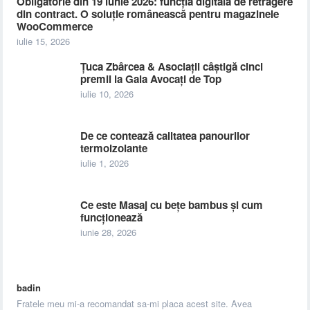
Obligatorie din 19 iunie 2026: funcția digitală de retragere
din contract. O soluție românească pentru magazinele
WooCommerce
iulie 15, 2026
Țuca Zbârcea & Asociații câștigă cinci
premii la Gala Avocați de Top
iulie 10, 2026
De ce contează calitatea panourilor
termoizolante
iulie 1, 2026
Ce este Masaj cu bețe bambus și cum
funcționează
iunie 28, 2026
badin
Fratele meu mi-a recomandat sa-mi placa acest site. Avea