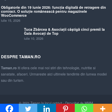
Obligatorie din 19 iunie 2026: funcția digitală de retragere din
contract. O soluție românească pentru magazinele
WooCommerce
iulie 15, 2026
Țuca Zbârcea & Asociații câștigă cinci premii la
Gala Avocați de Top
iulie 10, 2026
DESPRE TAMAN.RO
Taman.ro
iti ofera cele mai noi stiri din tehnologie, nutritie si
sanatate, afaceri. Urmareste aici ultimele tendinte din lumea modei
sau din turism.
© 2021
Taman la locul potrivit
- Dezvoltat de
WMM