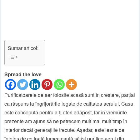
Sumar articol:
Spread the love
Purificatoarele de aer folosite acasă sunt în creștere, parțial
ca răspuns la îngrijorările legate de calitatea aerului. Casa
este concepută pentru a-ți oferi adăpost, iar în vremurile
prezente am ajuns să ne petrecem mult mai mult timp în
interior decât generațiile trecute. Așadar, este lesne de
înțeles de ce toată lumea caută să își purifice aerul din