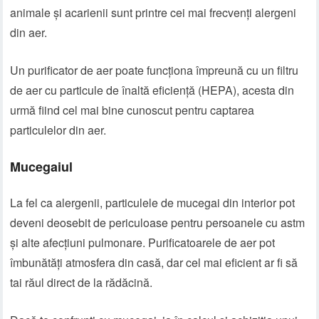
animale și acarienii sunt printre cei mai frecvenți alergeni
din aer.
Un purificator de aer poate funcționa împreună cu un filtru
de aer cu particule de înaltă eficiență (HEPA), acesta din
urmă fiind cel mai bine cunoscut pentru captarea
particulelor din aer.
Mucegaiul
La fel ca alergenii, particulele de mucegai din interior pot
deveni deosebit de periculoase pentru persoanele cu astm
și alte afecțiuni pulmonare. Purificatoarele de aer pot
îmbunătăți atmosfera din casă, dar cel mai eficient ar fi să
tai răul direct de la rădăcină.