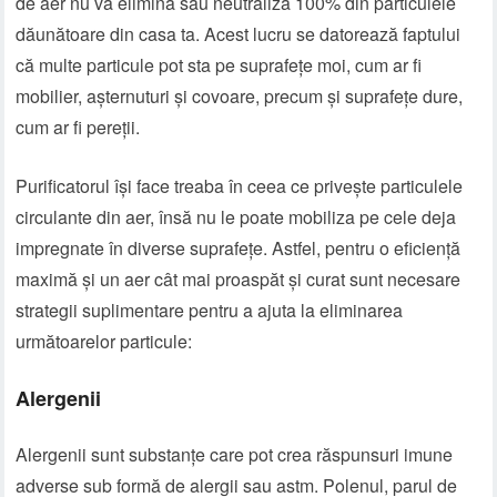
de aer nu va elimina sau neutraliza 100% din particulele
dăunătoare din casa ta. Acest lucru se datorează faptului
că multe particule pot sta pe suprafețe moi, cum ar fi
mobilier, așternuturi și covoare, precum și suprafețe dure,
cum ar fi pereții.
Purificatorul își face treaba în ceea ce privește particulele
circulante din aer, însă nu le poate mobiliza pe cele deja
impregnate în diverse suprafețe. Astfel, pentru o eficiență
maximă și un aer cât mai proaspăt și curat sunt necesare
strategii suplimentare pentru a ajuta la eliminarea
următoarelor particule:
Alergenii
Alergenii sunt substanțe care pot crea răspunsuri imune
adverse sub formă de alergii sau astm. Polenul, parul de