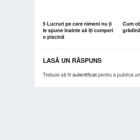
5 Lucruri pe care nimeni nu ți
Cum obți
le spune înainte să îți cumperi
grădină
o piscină
LASĂ UN RĂSPUNS
Trebuie să fii
autentificat
pentru a publica u