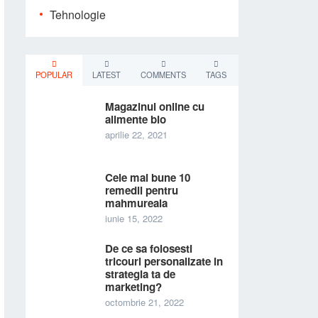
Tehnologie
POPULAR
LATEST
COMMENTS
TAGS
Magazinul online cu
alimente bio
aprilie 22, 2021
Cele mai bune 10
remedii pentru
mahmureala
iunie 15, 2022
De ce sa folosesti
tricouri personalizate in
strategia ta de
marketing?
octombrie 21, 2022