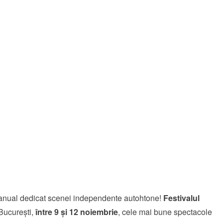
l anual dedicat scenei independente autohtone!
Festivalul
București,
între 9 și 12 noiembrie
, cele mai bune spectacole