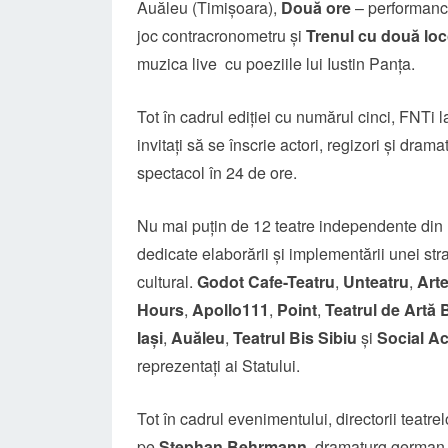
Auăleu (Timișoara),
Două ore
– performance
joc contracronometru și
Trenul cu două lo
muzica live cu poeziile lui Iustin Panța.
Tot în cadrul ediției cu numărul cinci, FNTi 
invitați să se înscrie actori, regizori și dram
spectacol în 24 de ore.
Nu mai puțin de 12 teatre independente din 
dedicate elaborării și implementării unei st
cultural.
Godot Cafe-Teatru
,
Unteatru
,
Arte
Hours
,
Apollo111
,
Point
,
Teatrul de Artă 
Iași
,
Auăleu
,
Teatrul Bis Sibiu
și
Social Ac
reprezentați ai Statului.
Tot în cadrul evenimentului, directorii teatre
pe
Stephan Behrmann
, dramaturg german 