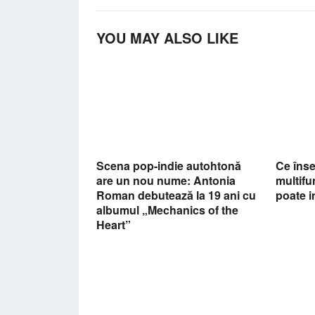
YOU MAY ALSO LIKE
Scena pop-indie autohtonă
Ce îns
are un nou nume: Antonia
multifu
Roman debutează la 19 ani cu
poate 
albumul „Mechanics of the
Heart”