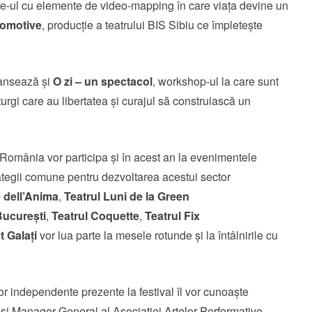
-ul cu elemente de video-mapping în care viața devine un
comotive
, producție a teatrului BIS Sibiu ce împletește
lansează și
O zi – un spectacol
, workshop-ul la care sunt
aturgi care au libertatea și curajul să construiască un
România vor participa și în acest an la evenimentele
rategii comune pentru dezvoltarea acestui sector
 dell’Anima
,
Teatrul Luni de la Green
București
,
Teatrul Coquette
,
Teatrul Fix
t Galați
vor lua parte la mesele rotunde și la întâlnirile cu
lor independente prezente la festival îl vor cunoaște
și Manager General al Asociației Artelor Performative