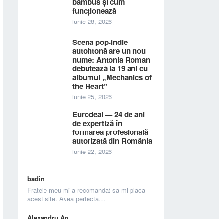
bambus și cum
funcționează
iunie 28, 2026
Scena pop-indie
autohtonă are un nou
nume: Antonia Roman
debutează la 19 ani cu
albumul „Mechanics of
the Heart”
iunie 25, 2026
Eurodeal — 24 de ani
de expertiză în
formarea profesională
autorizată din România
iunie 22, 2026
badin
Fratele meu mi-a recomandat sa-mi placa
acest site. Avea perfecta…
Alexandru Ap