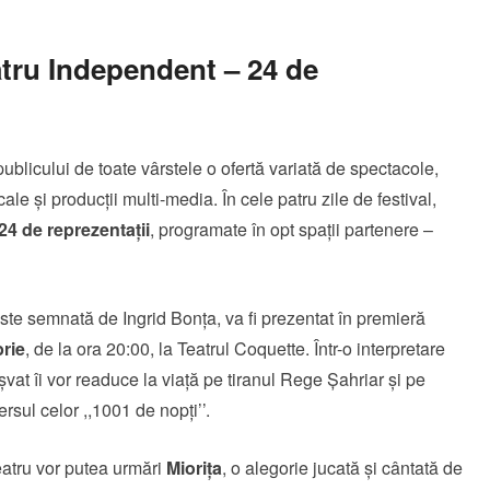
atru Independent – 24 de
ublicului de toate vârstele o ofertă variată de spectacole,
e și producții multi-media. În cele patru zile de festival,
24 de reprezentații
, programate în opt spații partenere –
este semnată de Ingrid Bonța, va fi prezentat în premieră
rie
, de la ora 20:00, la Teatrul Coquette. Într-o interpretare
vat îi vor readuce la viață pe tiranul Rege Șahriar și pe
sul celor ,,1001 de nopți’’.
teatru vor putea urmări
Miorița
, o alegorie jucată și cântată de