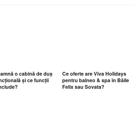
eamnă o cabină de duș
Ce oferte are Viva Holidays
ncțională și ce funcții
pentru balneo & spa în Băile
include?
Felix sau Sovata?