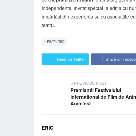
Independente, invitat special la ediția cu num
împărtăși din experiența sa cu asociațiile e
teatru.
FEATURED
Tweet on Twitter
Share on Facebo
PREVIOUS POST
Premiantii Festivalului
International de Film de Ani
Anim’est
ERIC