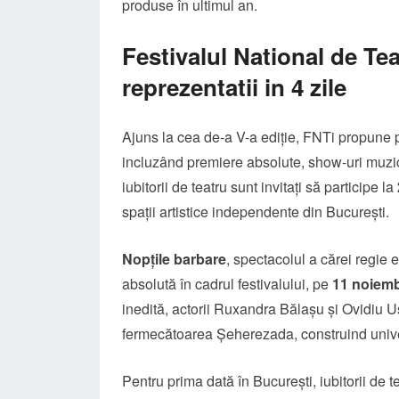
produse în ultimul an.
Festivalul National de Te
reprezentatii in 4 zile
Ajuns la cea de-a V-a ediție, FNTi propune p
incluzând premiere absolute, show-uri muzical
iubitorii de teatru sunt invitați să participe la
spații artistice independente din București.
Nopțile barbare
, spectacolul a cărei regie 
absolută în cadrul festivalului, pe
11 noiemb
inedită, actorii Ruxandra Bălașu și Ovidiu Uș
fermecătoarea Șeherezada, construind univer
Pentru prima dată în București, iubitorii de 