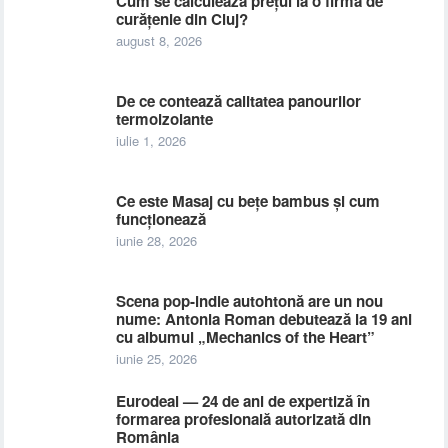
Cum se calculează prețul la o firmă de
curățenie din Cluj?
august 8, 2026
De ce contează calitatea panourilor
termoizolante
iulie 1, 2026
Ce este Masaj cu bețe bambus și cum
funcționează
iunie 28, 2026
Scena pop-indie autohtonă are un nou
nume: Antonia Roman debutează la 19 ani
cu albumul „Mechanics of the Heart”
iunie 25, 2026
Eurodeal — 24 de ani de expertiză în
formarea profesională autorizată din
România