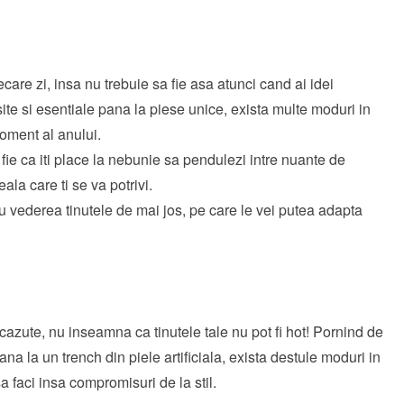
care zi, insa nu trebuie sa fie asa atunci cand ai idei
ite si esentiale pana la piese unice, exista multe moduri in
 moment al anului.
 fie ca iti place la nebunie sa pendulezi intre nuante de
ala care ti se va potrivi.
cu vederea tinutele de mai jos, pe care le vei putea adapta
cazute, nu inseamna ca tinutele tale nu pot fi hot! Pornind de
a la un trench din piele artificiala, exista destule moduri in
sa faci insa compromisuri de la stil.