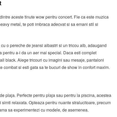
t
a dintre aceste tinute wow pentru concert. Fie ca este muzica
eavy metal, te poti imbraca adecvat si sa emani stil si
cu o pereche de jeansi albastri si un tricou alb, adaugand
ta pentru a-i da un aer mai special. Daca esti complet
 all black. Alege tricouri cu imagini sau mesaje, pantaloni
te combat si esti gata sa te bucuri de show in confort maxim.
de plaja. Perfecte pentru plaja sau pentru la piscina, acestea
oti simti relaxata. Opteaza pentru nuante stralucitoare, precum
e teama sa experimentezi cu modele, de asemenea.