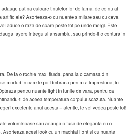
 adauge putina culoare tinutelor lor de iarna, de ce nu ai
na artificiala? Asorteaza-o cu nuante similare sau cu ceva
 vei aduce o raza de soare peste tot pe unde mergi. Este
adauga layere intregului ansamblu, sau prinde-ti o centura in
vara. De la o rochie maxi fluida, pana la o camasa din
se moduri in care te poti imbraca pentru a impresiona, in
Opteaza pentru nuante light in lunile de vara, pentru ca
ntinandu-ti de aceea temperatura corpului scazuta. Nuante
egeri excelente anul acesta – atentie, le vei vedea peste tot!
ndale voluminoase sau adauga o tusa de eleganta cu o
. Asorteaza acest look cu un machiaj light si cu nuante