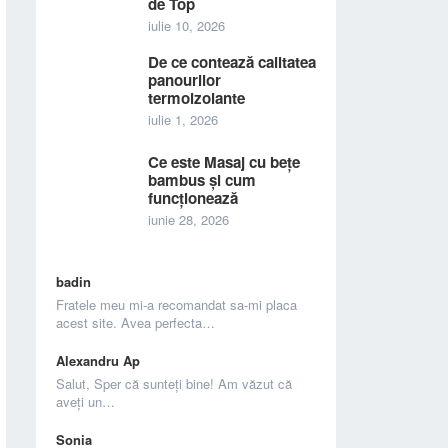
de Top
iulie 10, 2026
De ce contează calitatea
panourilor
termoizolante
iulie 1, 2026
Ce este Masaj cu bețe
bambus și cum
funcționează
iunie 28, 2026
badin
Fratele meu mi-a recomandat sa-mi placa
acest site. Avea perfecta…
Alexandru Ap
Salut, Sper că sunteți bine! Am văzut că
aveți un…
Sonia