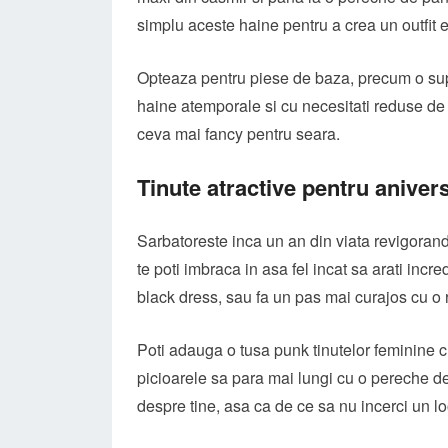
simplu aceste haine pentru a crea un outfit e
Opteaza pentru piese de baza, precum o supe
haine atemporale si cu necesitati reduse de i
ceva mai fancy pentru seara.
Tinute atractive pentru anivers
Sarbatoreste inca un an din viata revigorandu-
te poti imbraca in asa fel incat sa arati incred
black dress, sau fa un pas mai curajos cu o r
Poti adauga o tusa punk tinutelor feminine c
picioarele sa para mai lungi cu o pereche de
despre tine, asa ca de ce sa nu incerci un lo