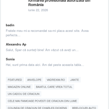
formarea profesională autorizată din
România
iunie 22, 2026
badin
Fratele meu mi-a recomandat sa-mi placa acest site. Avea
perfecta…
Alexandru Ap
Salut, Sper că sunteți bine! Am văzut că aveți un…
Sonia
Hei, sunt prima data aici. Am dat peste aceasta tabla…
FEATURED
ANVELOPE
VADREXIM.RO
JANTE
MAGAZIN ONLINE
BAIATUL CARE VREA TOTUL
UN CADOU DE CRACIUN
CELE MAI FAIMOASE POVESTI DE CRACIUN DIN LUME
COLINDA DE CRACIUN DE CHARLES DICKENS
BRELOCURI AUTO