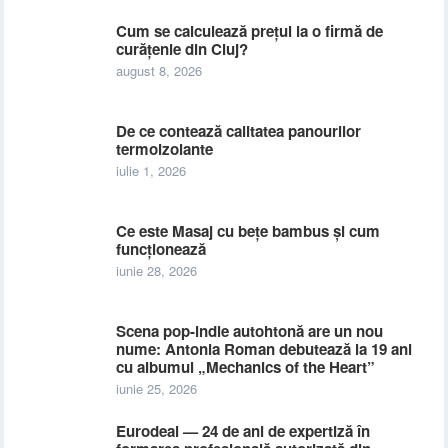
Cum se calculează prețul la o firmă de
curățenie din Cluj?
august 8, 2026
De ce contează calitatea panourilor
termoizolante
iulie 1, 2026
Ce este Masaj cu bețe bambus și cum
funcționează
iunie 28, 2026
Scena pop-indie autohtonă are un nou
nume: Antonia Roman debutează la 19 ani
cu albumul „Mechanics of the Heart”
iunie 25, 2026
Eurodeal — 24 de ani de expertiză în