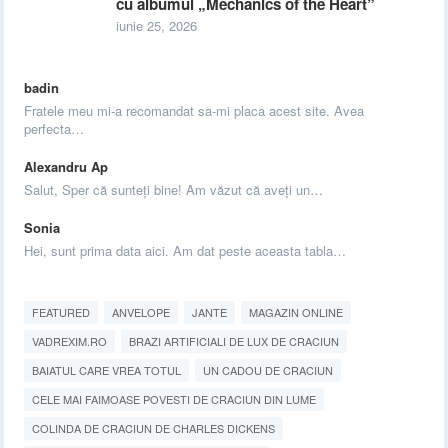
cu albumul „Mechanics of the Heart”
iunie 25, 2026
badin
Fratele meu mi-a recomandat sa-mi placa acest site. Avea
perfecta…
Alexandru Ap
Salut, Sper că sunteți bine! Am văzut că aveți un…
Sonia
Hei, sunt prima data aici. Am dat peste aceasta tabla…
FEATURED
ANVELOPE
JANTE
MAGAZIN ONLINE
VADREXIM.RO
BRAZI ARTIFICIALI DE LUX DE CRACIUN
BAIATUL CARE VREA TOTUL
UN CADOU DE CRACIUN
CELE MAI FAIMOASE POVESTI DE CRACIUN DIN LUME
COLINDA DE CRACIUN DE CHARLES DICKENS