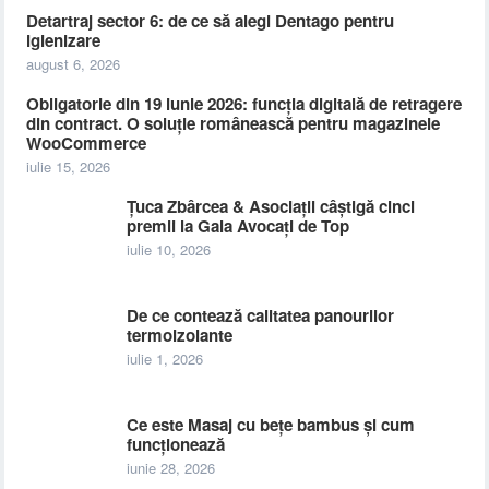
Detartraj sector 6: de ce să alegi Dentago pentru
igienizare
august 6, 2026
Obligatorie din 19 iunie 2026: funcția digitală de retragere
din contract. O soluție românească pentru magazinele
WooCommerce
iulie 15, 2026
Țuca Zbârcea & Asociații câștigă cinci
premii la Gala Avocați de Top
iulie 10, 2026
De ce contează calitatea panourilor
termoizolante
iulie 1, 2026
Ce este Masaj cu bețe bambus și cum
funcționează
iunie 28, 2026