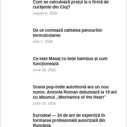
Cum se calculează prețul la o firmă de
curățenie din Cluj?
august 8, 2026
De ce contează calitatea panourilor
termoizolante
iulie 1, 2026
Ce este Masaj cu bețe bambus și cum
funcționează
iunie 28, 2026
Scena pop-indie autohtonă are un nou
nume: Antonia Roman debutează la 19 ani
cu albumul „Mechanics of the Heart”
iunie 25, 2026
Eurodeal — 24 de ani de expertiză în
formarea profesională autorizată din
România