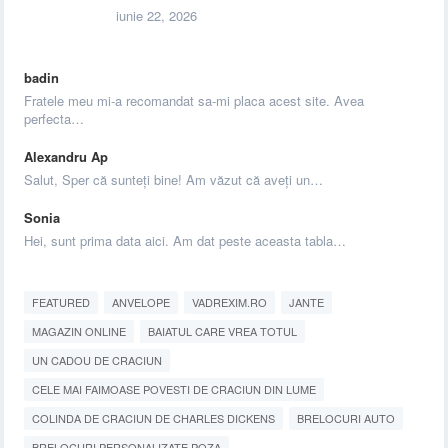
iunie 22, 2026
badin
Fratele meu mi-a recomandat sa-mi placa acest site. Avea
perfecta…
Alexandru Ap
Salut, Sper că sunteți bine! Am văzut că aveți un…
Sonia
Hei, sunt prima data aici. Am dat peste aceasta tabla…
FEATURED
ANVELOPE
VADREXIM.RO
JANTE
MAGAZIN ONLINE
BAIATUL CARE VREA TOTUL
UN CADOU DE CRACIUN
CELE MAI FAIMOASE POVESTI DE CRACIUN DIN LUME
COLINDA DE CRACIUN DE CHARLES DICKENS
BRELOCURI AUTO
BRELOCURI PERSONALIZATE POZA