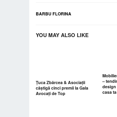
BARBU FLORINA
YOU MAY ALSO LIKE
Mobilie
– tendin
Țuca Zbârcea & Asociații
design 
câștigă cinci premii la Gala
casa ta
Avocați de Top