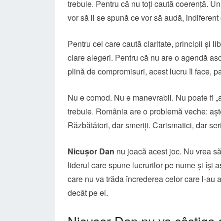
trebuie. Pentru că nu toți caută coerență. Unii
vor să li se spună ce vor să audă, indiferent 
Pentru cei care caută claritate, principii și l
clare alegeri. Pentru că nu are o agendă ascu
plină de compromisuri, acest lucru îl face, p
Nu e comod. Nu e manevrabil. Nu poate fi „ar
trebuie.
România are o problemă veche: așteapt
Răzbătători, dar smeriți. Carismatici, dar ser
Nicușor Dan
nu joacă acest joc. Nu vrea să 
liderul care spune lucrurilor pe nume și își
care nu va trăda încrederea celor care l-au
decât pe ei.
Nicușor Dan nu va câștiga c