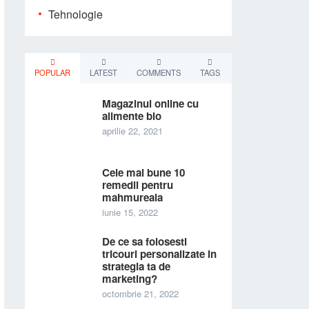
Tehnologie
POPULAR
LATEST
COMMENTS
TAGS
Magazinul online cu
alimente bio
aprilie 22, 2021
Cele mai bune 10
remedii pentru
mahmureala
iunie 15, 2022
De ce sa folosesti
tricouri personalizate in
strategia ta de
marketing?
octombrie 21, 2022