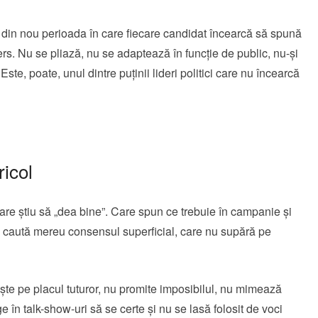
din nou perioada în care fiecare candidat încearcă să spună
rs. Nu se pliază, nu se adaptează în funcție de public, nu-și
te, poate, unul dintre puținii lideri politici care nu încearcă
ricol
care știu să „dea bine”. Care spun ce trebuie în campanie și
re caută mereu consensul superficial, care nu supără pe
ște pe placul tuturor, nu promite imposibilul, nu mimează
 în talk-show-uri să se certe și nu se lasă folosit de voci