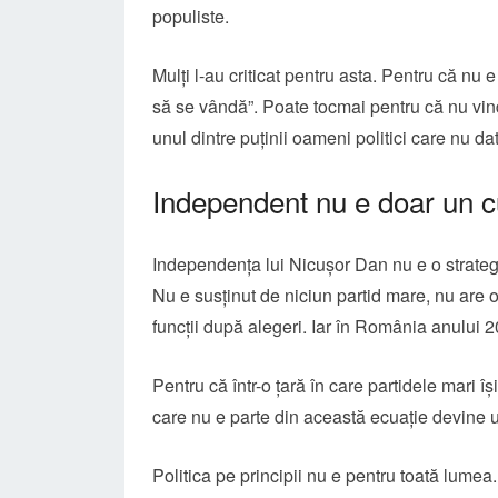
populiste.
Mulți l-au criticat pentru asta. Pentru că nu 
să se vândă”. Poate tocmai pentru că nu vinde
unul dintre puținii oameni politici care nu d
Independent nu e doar un cu
Independența lui Nicușor Dan nu e o strategie
Nu e susținut de niciun partid mare, nu are o
funcții după alegeri. Iar în România anului 
Pentru că într-o țară în care partidele mari î
care nu e parte din această ecuație devine un
Politica pe principii nu e pentru toată lume