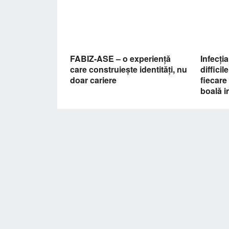
FABIZ-ASE – o experiență
Infecți
care construiește identități, nu
difficil
doar cariere
fiecar
boală i