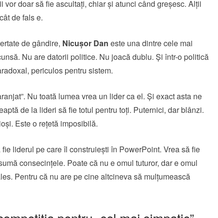
 vor doar să fie ascultați, chiar și atunci când greșesc. Alții
cât de fals e.
ibertate de gândire,
Nicușor Dan
este una dintre cele mai
nsă. Nu are datorii politice. Nu joacă dublu. Și într-o politică
aradoxal, periculos pentru sistem.
anjat”. Nu toată lumea vrea un lider ca el. Și exact asta ne
ă de la lideri să fie totul pentru toți. Puternici, dar blânzi.
ioși. Este o rețetă imposibilă.
fie liderul pe care îl construiești în PowerPoint. Vrea să fie
 asumă consecințele. Poate că nu e omul tuturor, dar e omul
 ales. Pentru că nu are pe cine altcineva să mulțumească
ompetiția pentru „cel mai simpatic”