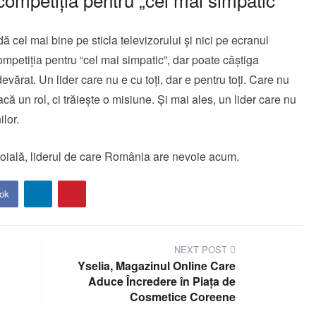
ă cel mai bine pe sticla televizorului și nici pe ecranul
mpetiția pentru “cel mai simpatic”, dar poate câștiga
adevărat.
Un lider care nu e cu toți, dar e pentru toți. Care nu
că un rol, ci trăiește o misiune. Și mai ales, un lider care nu
lor.
ndoială, liderul de care România are nevoie acum.
ok
NEXT POST
Yselia, Magazinul Online Care
Aduce Încredere în Piața de
Cosmetice Coreene