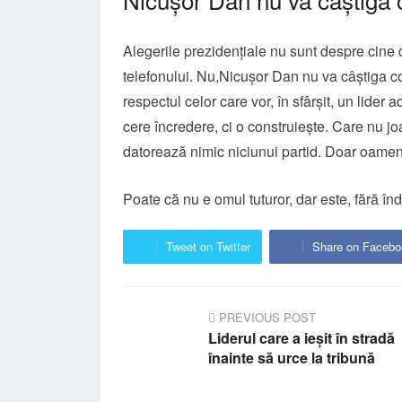
Alegerile prezidențiale nu sunt despre cine d
telefonului. Nu,Nicușor Dan nu va câștiga co
respectul celor care vor, în sfârșit, un lider 
cere încredere, ci o construiește. Care nu joa
datorează nimic niciunui partid. Doar oameni
Poate că nu e omul tuturor, dar este, fără î
Tweet on Twitter
Share on Facebo
PREVIOUS POST
Liderul care a ieșit în stradă
înainte să urce la tribună