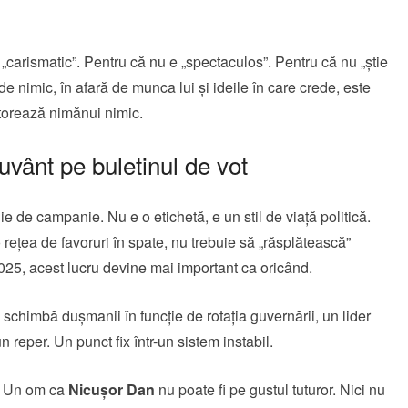
e „carismatic”. Pentru că nu e „spectaculos”. Pentru că nu „știe
 nimic, în afară de munca lui și ideile în care crede, este
atorează nimănui nimic.
vânt pe buletinul de vot
 de campanie. Nu e o etichetă, e un stil de viață politică.
 rețea de favoruri în spate, nu trebuie să „răsplătească”
2025, acest lucru devine mai important ca oricând.
și schimbă dușmanii în funcție de rotația guvernării, un lider
 reper. Un punct fix într-un sistem instabil.
a. Un om ca
Nicușor Dan
nu poate fi pe gustul tuturor. Nici nu