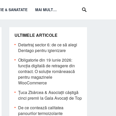
IE & SANATATE
MAI MULT…
ULTIMELE ARTICOLE
Detartraj sector 6: de ce să alegi
Dentago pentru igienizare
Obligatorie din 19 iunie 2026:
funcția digitală de retragere din
contract. O soluție românească
pentru magazinele
WooCommerce
Țuca Zbârcea & Asociații câștigă
cinci premii la Gala Avocați de Top
De ce contează calitatea
panourilor termoizolante