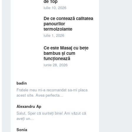
de Top
iulie 10, 2026
De ce contează calitatea
panourilor
termoizolante
iulie 1, 2026
Ce este Masaj cu bețe
bambus și cum
funcționează
iunie 28, 2026
badin
Fratele meu mi-a recomandat sa-mi placa
acest site. Avea perfecta…
Alexandru Ap
Salut, Sper că sunteți bine! Am văzut că
aveți un…
Sonia