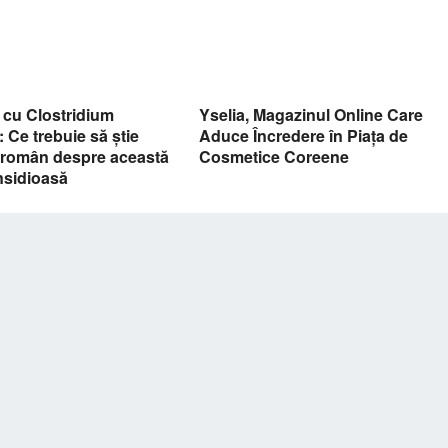
a cu Clostridium
Yselia, Magazinul Online Care
e: Ce trebuie să știe
Aduce Încredere în Piața de
e român despre această
Cosmetice Coreene
nsidioasă