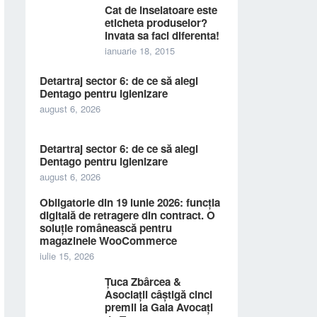
Cat de inselatoare este
eticheta produselor?
Invata sa faci diferenta!
ianuarie 18, 2015
Detartraj sector 6: de ce să alegi
Dentago pentru igienizare
august 6, 2026
Detartraj sector 6: de ce să alegi
Dentago pentru igienizare
august 6, 2026
Obligatorie din 19 iunie 2026: funcția
digitală de retragere din contract. O
soluție românească pentru
magazinele WooCommerce
iulie 15, 2026
Țuca Zbârcea &
Asociații câștigă cinci
premii la Gala Avocați