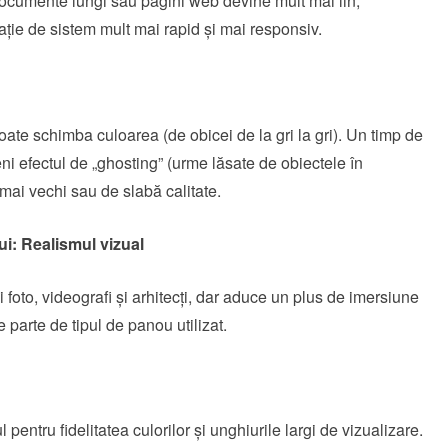
n documente lungi sau pagini web devine mult mai lin,
ție de sistem mult mai rapid și mai responsiv.
ate schimba culoarea (de obicei de la gri la gri). Un timp de
i efectul de „ghosting” (urme lăsate de obiectele în
mai vechi sau de slabă calitate.
ui: Realismul vizual
ii foto, videografi și arhitecți, dar aduce un plus de imersiune
 parte de tipul de panou utilizat.
pentru fidelitatea culorilor și unghiurile largi de vizualizare.