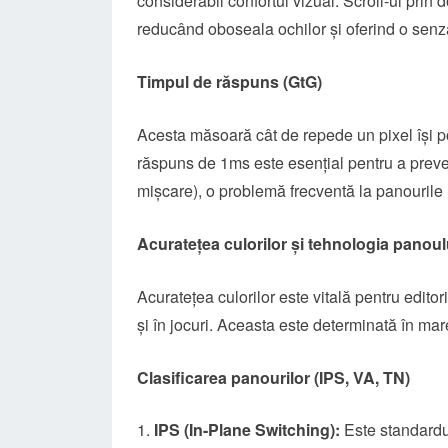
considerabil confortul vizual. Scroll-ul pri
reducând oboseala ochilor și oferind o senza
Timpul de răspuns (GtG)
Acesta măsoară cât de repede un pixel își po
răspuns de 1ms este esențial pentru a preven
mișcare), o problemă frecventă la panourile 
Acuratețea culorilor și tehnologia panoul
Acuratețea culorilor este vitală pentru editor
și în jocuri. Aceasta este determinată în mare
Clasificarea panourilor (IPS, VA, TN)
IPS (In-Plane Switching):
Este standardul 