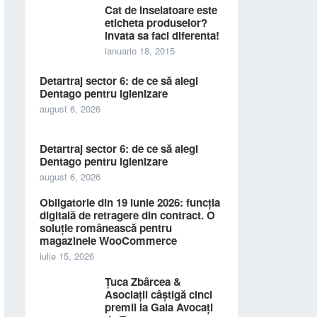
Cat de inselatoare este
eticheta produselor?
Invata sa faci diferenta!
ianuarie 18, 2015
Detartraj sector 6: de ce să alegi
Dentago pentru igienizare
august 6, 2026
Detartraj sector 6: de ce să alegi
Dentago pentru igienizare
august 6, 2026
Obligatorie din 19 iunie 2026: funcția
digitală de retragere din contract. O
soluție românească pentru
magazinele WooCommerce
iulie 15, 2026
Țuca Zbârcea &
Asociații câștigă cinci
premii la Gala Avocați