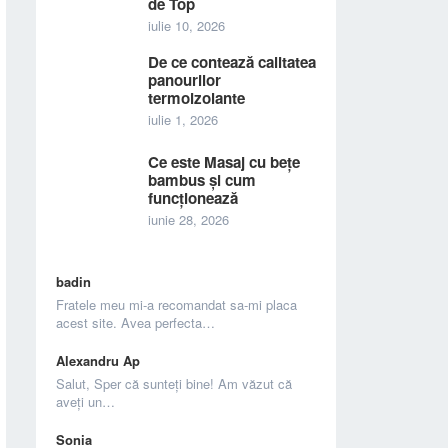
de Top
iulie 10, 2026
De ce contează calitatea
panourilor
termoizolante
iulie 1, 2026
Ce este Masaj cu bețe
bambus și cum
funcționează
iunie 28, 2026
badin
Fratele meu mi-a recomandat sa-mi placa
acest site. Avea perfecta…
Alexandru Ap
Salut, Sper că sunteți bine! Am văzut că
aveți un…
Sonia