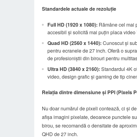
Standardele actuale de rezoluție
Full HD (1920 x 1080):
Rămâne cel mai po
accesibil și solicită mai puțin placa video 
Quad HD (2560 x 1440):
Cunoscut și sub 
pentru ecranele de 27 inch. Oferă o supra
de profesioniștii din birouri pentru multita
Ultra HD (3840 x 2160):
Standardul 4K ofe
video, design grafic și gaming de tip cin
Relația dintre dimensiune și PPI (Pixels P
Nu doar numărul de pixeli contează, ci și de
afișa imagini pixelate, deoarece punctele sun
birou, se recomandă o densitate de aproxima
QHD de 27 inch.