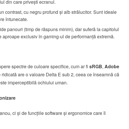
l din care privești ecranul.
n contrast, cu negru profund și alb strălucitor. Sunt ideale
re întunecate.
de panouri (timp de răspuns minim), dar suferă la capitolul
site aproape exclusiv în gaming-ul de performanță extremă.
opere spectre de culoare specifice, cum ar fi
sRGB
,
Adobe
e ridicată are o valoare Delta E sub 2, ceea ce înseamnă că
 este imperceptibilă ochiului uman.
ronizare
nou, ci și de funcțiile software și ergonomice care îl