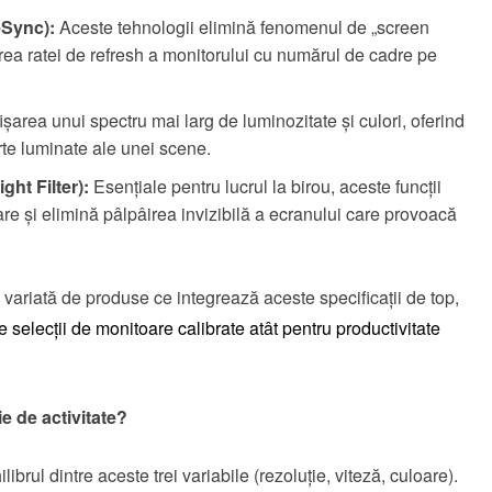
eSync):
Aceste tehnologii elimină fenomenul de „screen
area ratei de refresh a monitorului cu numărul de cadre pe
șarea unui spectru mai larg de luminozitate și culori, oferind
arte luminate ale unei scene.
ght Filter):
Esențiale pentru lucrul la birou, aceste funcții
e și elimină pâlpâirea invizibilă a ecranului care provoacă
variată de produse ce integrează aceste specificații de top,
e selecții de monitoare calibrate atât pentru productivitate
e de activitate?
ibrul dintre aceste trei variabile (rezoluție, viteză, culoare).