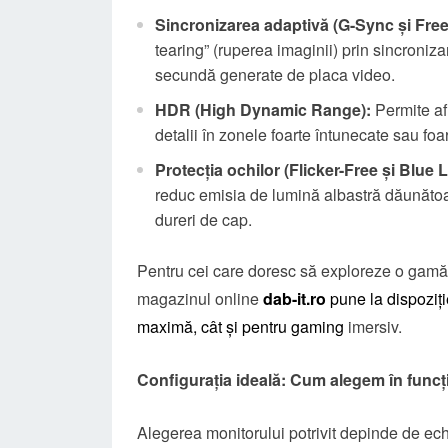
Sincronizarea adaptivă (G-Sync și Fre
tearing” (ruperea imaginii) prin sincroniz
secundă generate de placa video.
HDR (High Dynamic Range):
Permite afi
detalii în zonele foarte întunecate sau fo
Protecția ochilor (Flicker-Free și Blue Li
reduc emisia de lumină albastră dăunătoar
dureri de cap.
Pentru cei care doresc să exploreze o gamă 
magazinul online
dab-it.ro
pune la dispoziți
maximă, cât și pentru gaming
imersiv.
Configurația ideală: Cum alegem în funcți
Alegerea monitorului potrivit depinde de echil