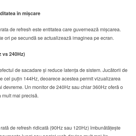
ditatea în mișcare
, rata de refresh este entitatea care guvernează mișcarea.
âte ori pe secundă se actualizează imaginea pe ecran.
z vs 240Hz)
 efectul de sacadare și reduce latența de sistem. Jucătorii de
 de cel puțin 144Hz, deoarece acestea permit vizualizarea
mai devreme. Un monitor de 240Hz sau chiar 360Hz oferă o
ea mult mai precisă.
 rată de refresh ridicată (90Hz sau 120Hz) îmbunătățește