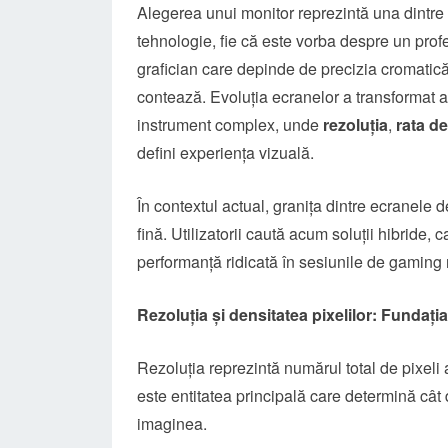
Alegerea unui monitor reprezintă una dintre c
tehnologie, fie că este vorba despre un prof
grafician care depinde de precizia cromatică
contează. Evoluția ecranelor a transformat ace
instrument complex, unde
rezoluția
,
rata de
defini experiența vizuală.
În contextul actual, granița dintre ecranele d
fină. Utilizatorii caută acum soluții hibride, 
performanță ridicată în sesiunile de gaming
Rezoluția și densitatea pixelilor: Fundația 
Rezoluția reprezintă numărul total de pixeli a
este entitatea principală care determină cât d
imaginea.