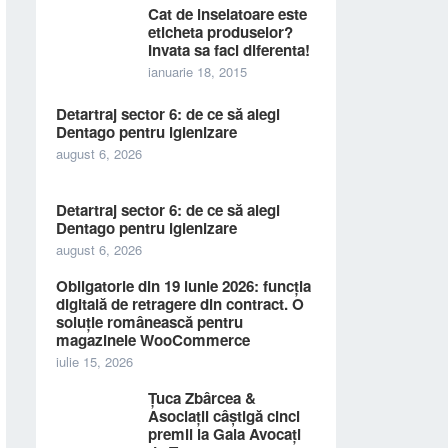
Cat de inselatoare este
eticheta produselor?
Invata sa faci diferenta!
ianuarie 18, 2015
Detartraj sector 6: de ce să alegi
Dentago pentru igienizare
august 6, 2026
Detartraj sector 6: de ce să alegi
Dentago pentru igienizare
august 6, 2026
Obligatorie din 19 iunie 2026: funcția
digitală de retragere din contract. O
soluție românească pentru
magazinele WooCommerce
iulie 15, 2026
Țuca Zbârcea &
Asociații câștigă cinci
premii la Gala Avocați