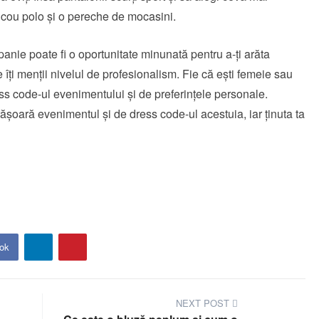
icou polo și o pereche de mocasini.
anie poate fi o oportunitate minunată pentru a-ți arăta
ce îți menții nivelul de profesionalism. Fie că ești femeie sau
ess code-ul evenimentului și de preferințele personale.
sfășoară evenimentul și de dress code-ul acestuia, iar ținuta ta
ok
NEXT POST