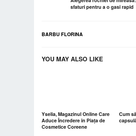
Alegerea rochiei de mireasa:
sfaturi pentru a o gasi rapid
BARBU FLORINA
YOU MAY ALSO LIKE
Yselia, Magazinul Online Care
Cum să
Aduce Încredere în Piața de
capsul
Cosmetice Coreene