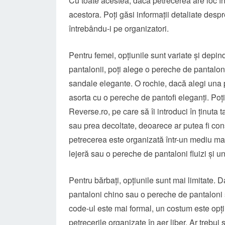
Cu toate acestea, dacă petrecerea are loc înt
acestora. Poți găsi informații detaliate desp
întrebându-i pe organizatori.
Pentru femei, opțiunile sunt variate și depin
pantalonii, poți alege o pereche de pantaloni
sandale elegante. O rochie, dacă alegi una p
asorta cu o pereche de pantofi eleganți. Poț
Reverse.ro, pe care să îi introduci în ținuta t
sau prea decoltate, deoarece ar putea fi co
petrecerea este organizată într-un mediu mai 
lejeră sau o pereche de pantaloni fluizi și un 
Pentru bărbați, opțiunile sunt mai limitate.
pantaloni chino sau o pereche de pantaloni 
code-ul este mai formal, un costum este opțiun
petrecerile organizate în aer liber. Ar trebui 