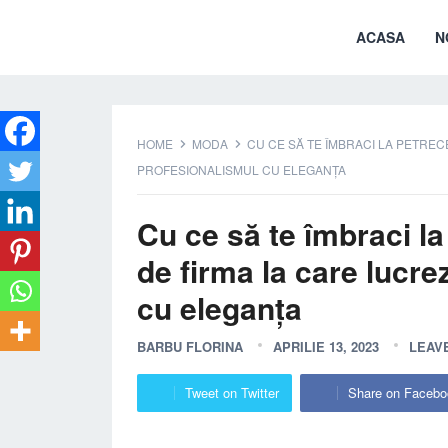
ACASA
N
HOME
MODA
CU CE SĂ TE ÎMBRACI LA PETREC
PROFESIONALISMUL CU ELEGANȚA
Cu ce să te îmbraci la
de firma la care lucr
cu eleganța
BARBU FLORINA
APRILIE 13, 2023
LEAV
Tweet on Twitter
Share on Facebo