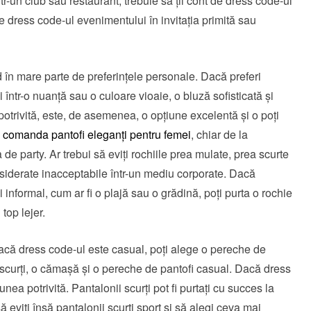
r-un club sau restaurant, trebuie să ții cont de dress code-ul
re dress code-ul evenimentului în invitația primită sau
d în mare parte de preferințele personale. Dacă preferi
 într-o nuanță sau o culoare vioaie, o bluză sofisticată și
otrivită, este, de asemenea, o opțiune excelentă și o poți
i
comanda pantofi eleganți pentru femei
, chiar de la
a de party. Ar trebui să eviți rochiile prea mulate, prea scurte
nsiderate inacceptabile într-un mediu corporate. Dacă
informal, cum ar fi o plajă sau o grădină, poți purta o rochie
top lejer.
 Dacă dress code-ul este casual, poți alege o pereche de
scurți, o cămașă și o pereche de pantofi casual. Dacă dress
ea potrivită. Pantalonii scurți pot fi purtați cu succes la
să eviți însă pantalonii scurți sport și să alegi ceva mai