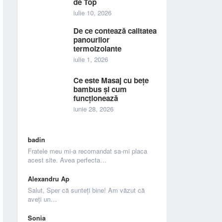
de Top
iulie 10, 2026
De ce contează calitatea
panourilor
termoizolante
iulie 1, 2026
Ce este Masaj cu bețe
bambus și cum
funcționează
iunie 28, 2026
badin
Fratele meu mi-a recomandat sa-mi placa
acest site. Avea perfecta…
Alexandru Ap
Salut, Sper că sunteți bine! Am văzut că
aveți un…
Sonia