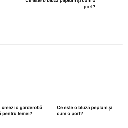
Ce este o bluză peplum și cum o
port?
Ce este o bluză peplum și
 creezi o garderobă
cum o port?
ă pentru femei?