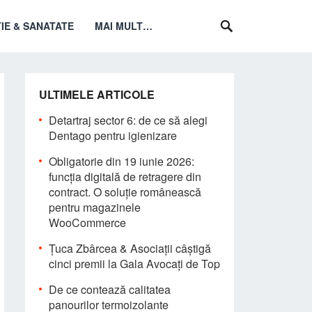
IE & SANATATE
MAI MULT…
ULTIMELE ARTICOLE
Detartraj sector 6: de ce să alegi
Dentago pentru igienizare
Obligatorie din 19 iunie 2026:
funcția digitală de retragere din
contract. O soluție românească
pentru magazinele
WooCommerce
Țuca Zbârcea & Asociații câștigă
cinci premii la Gala Avocați de Top
De ce contează calitatea
panourilor termoizolante