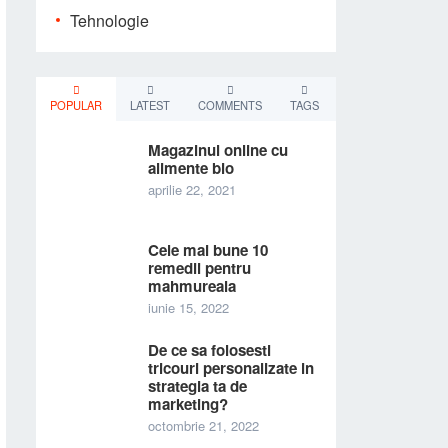
Tehnologie
POPULAR
LATEST
COMMENTS
TAGS
Magazinul online cu
alimente bio
aprilie 22, 2021
Cele mai bune 10
remedii pentru
mahmureala
iunie 15, 2022
De ce sa folosesti
tricouri personalizate in
strategia ta de
marketing?
octombrie 21, 2022