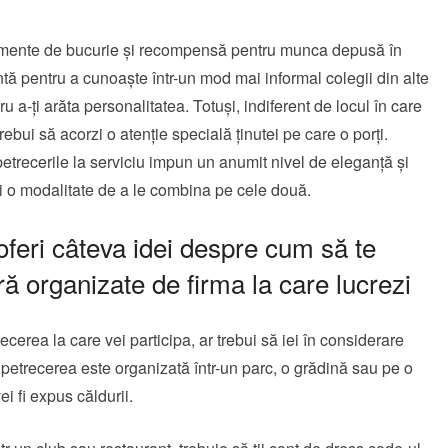
omente de bucurie și recompensă pentru munca depusă în
tă pentru a cunoaște într-un mod mai informal colegii din alte
u a-ți arăta personalitatea. Totuși, indiferent de locul în care
rebui să acorzi o atenție specială ținutei pe care o porți.
 petrecerile la serviciu impun un anumit nivel de eleganță și
i o modalitate de a le combina pe cele două.
oferi câteva idei despre cum să te
ră organizate de firma la care lucrezi
ecerea la care vei participa, ar trebui să iei în considerare
petrecerea este organizată într-un parc, o grădină sau pe o
ei fi expus căldurii.