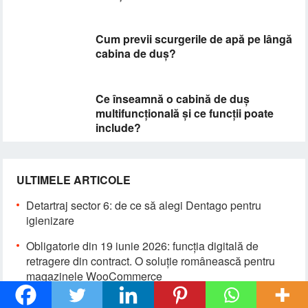
Cum previi scurgerile de apă pe lângă
cabina de duș?
Ce înseamnă o cabină de duș
multifuncțională și ce funcții poate
include?
ULTIMELE ARTICOLE
Detartraj sector 6: de ce să alegi Dentago pentru
igienizare
Obligatorie din 19 iunie 2026: funcția digitală de
retragere din contract. O soluție românească pentru
magazinele WooCommerce
Țuca Zbârcea & Asociații câștigă cinci premii la Gala