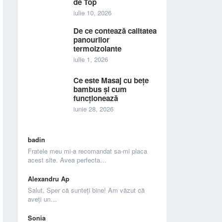
de Top
iulie 10, 2026
De ce contează calitatea
panourilor
termoizolante
iulie 1, 2026
Ce este Masaj cu bețe
bambus și cum
funcționează
iunie 28, 2026
badin
Fratele meu mi-a recomandat sa-mi placa
acest site. Avea perfecta…
Alexandru Ap
Salut, Sper că sunteți bine! Am văzut că
aveți un…
Sonia