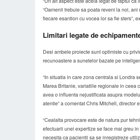
“Un alt aspect este acela legat de faptul ca l
“Oamenii trebuie sa poata reveni la noi, ani
fiecare esantion cu vocea lor sa fie sters”, e
Limitari legate de echipament
Desi ambele proiecte sunt optimiste cu privir
recunoastere a sunetelor bazate pe inteligenta
“In situatia in care zona centrala si Londr
Marea Britanie, variatiile regionale in cee
avea o influenta nejustificata asupra modelulu
atentie” a comentat Chris Mitchell, director 
“Cealalta provocare este de natura pur tehni
efectuarii unei expertize se face mai greu in 
necesita ca pacientii sa se inregistreze uti