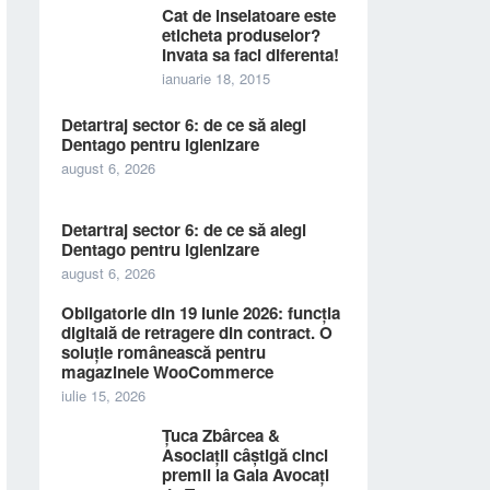
Cat de inselatoare este
eticheta produselor?
Invata sa faci diferenta!
ianuarie 18, 2015
Detartraj sector 6: de ce să alegi
Dentago pentru igienizare
august 6, 2026
Detartraj sector 6: de ce să alegi
Dentago pentru igienizare
august 6, 2026
Obligatorie din 19 iunie 2026: funcția
digitală de retragere din contract. O
soluție românească pentru
magazinele WooCommerce
iulie 15, 2026
Țuca Zbârcea &
Asociații câștigă cinci
premii la Gala Avocați