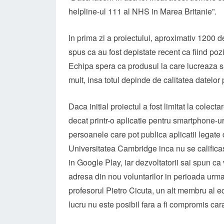
helpline-ul 111 al NHS in Marea Britanie”.
In prima zi a proiectului, aproximativ 1200 d
spus ca au fost depistate recent ca fiind pozi
Echipa spera ca produsul la care lucreaza sa
mult, insa totul depinde de calitatea datelor
Daca initial proiectul a fost limitat la cole
decat printr-o aplicatie pentru smartphone-ur
persoanele care pot publica aplicatii legate
Universitatea Cambridge inca nu se calificas
in Google Play, iar dezvoltatorii sai spun ca 
adresa din nou voluntarilor in perioada urmat
profesorul Pietro Cicuta, un alt membru al e
lucru nu este posibil fara a fi compromis cara