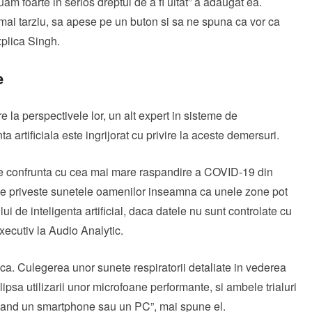
uam foarte in serios dreptul de a fi uitat” a adaugat ea.
 mai tarziu, sa apese pe un buton si sa ne spuna ca vor ca
xplica Singh.
e
e la perspectivele lor, un alt expert in sisteme de
 artificiala este ingrijorat cu privire la aceste demersuri.
a se confrunta cu cea mai mare raspandire a COVID-19 din
a ce priveste sunetele oamenilor inseamna ca unele zone pot
i de inteligenta artificial, daca datele nu sunt controlate cu
executiv la Audio Analytic.
ca. Culegerea unor sunete respiratorii detaliate in vederea
lipsa utilizarii unor microfoane performante, si ambele trialuri
lizand un smartphone sau un PC”, mai spune el.