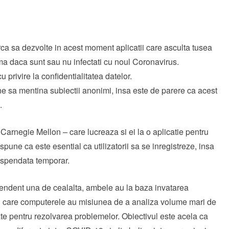
ca sa dezvolte in acest moment aplicatii care asculta tusea
tima daca sunt sau nu infectati cu noul Coronavirus.
 privire la confidentialitatea datelor.
e sa mentina subiectii anonimi, insa este de parere ca acest
.
 Carnegie Mellon – care lucreaza si ei la o aplicatie pentru
une ca este esential ca utilizatorii sa se inregistreze, insa
suspendata temporar.
pendent una de cealalta, ambele au la baza invatarea
 in care computerele au misiunea de a analiza volume mari de
izate pentru rezolvarea problemelor. Obiectivul este acela ca