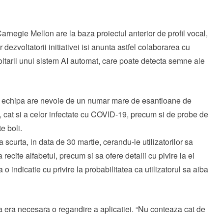
rnegie Mellon are la baza proiectul anterior de profil vocal,
r dezvoltatorii initiativei isi anunta astfel colaborarea cu
oltarii unui sistem AI automat, care poate detecta semne ale
m, echipa are nevoie de un numar mare de esantioane de
 cat si a celor infectate cu COVID-19, precum si de probe de
e boli.
a scurta, in data de 30 martie, cerandu-le utilizatorilor sa
recite alfabetul, precum si sa ofere detalii cu pivire la ei
a o indicatie cu privire la probabilitatea ca utilizatorul sa aiba
 ca era necesara o regandire a aplicatiei. “Nu conteaza cat de