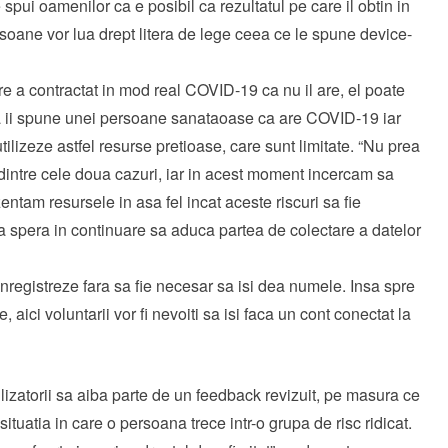
 spui oamenilor ca e posibil ca rezultatul pe care il obtin in
rsoane vor lua drept litera de lege ceea ce le spune device-
e a contractat in mod real COVID-19 ca nu il are, el poate
a ii spune unei persoane sanataoase ca are COVID-19 iar
lizeze astfel resurse pretioase, care sunt limitate. “Nu prea
e dintre cele doua cazuri, iar in acest moment incercam sa
ntam resursele in asa fel incat aceste riscuri sa fie
a spera in continuare sa aduca partea de colectare a datelor
 inregistreze fara sa fie necesar sa isi dea numele. Insa spre
aici voluntarii vor fi nevoiti sa isi faca un cont conectat la
izatorii sa aiba parte de un feedback revizuit, pe masura ce
ituatia in care o persoana trece intr-o grupa de risc ridicat.