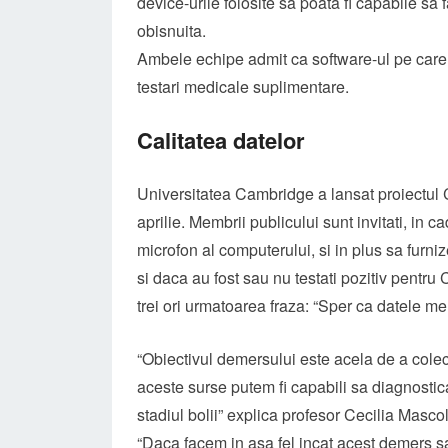
device-urile folosite sa poata fi capabile sa f
obisnuita.
Ambele echipe admit ca software-ul pe care i
testari medicale suplimentare.
Calitatea datelor
Universitatea Cambridge a lansat proiectul
aprilie. Membrii publicului sunt invitati, in ca
microfon al computerului, si in plus sa furniz
si daca au fost sau nu testati pozitiv pentru
trei ori urmatoarea fraza: “Sper ca datele m
“Obiectivul demersului este acela de a cole
aceste surse putem fi capabili sa diagnost
stadiul bolii” explica profesor Cecilia Masc
“Daca facem in asa fel incat acest demers s