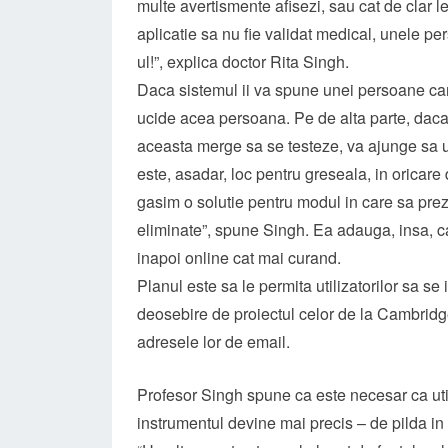
multe avertismente afisezi, sau cat de clar le
aplicatie sa nu fie validat medical, unele pe
ul!”, explica doctor Rita Singh.
Daca sistemul ii va spune unei persoane car
ucide acea persoana. Pe de alta parte, dac
aceasta merge sa se testeze, va ajunge sa uti
este, asadar, loc pentru greseala, in oricar
gasim o solutie pentru modul in care sa preze
eliminate”, spune Singh. Ea adauga, insa, c
inapoi online cat mai curand.
Planul este sa le permita utilizatorilor sa se
deosebire de proiectul celor de la Cambridge, 
adresele lor de email.
Profesor Singh spune ca este necesar ca util
instrumentul devine mai precis – de pilda in s