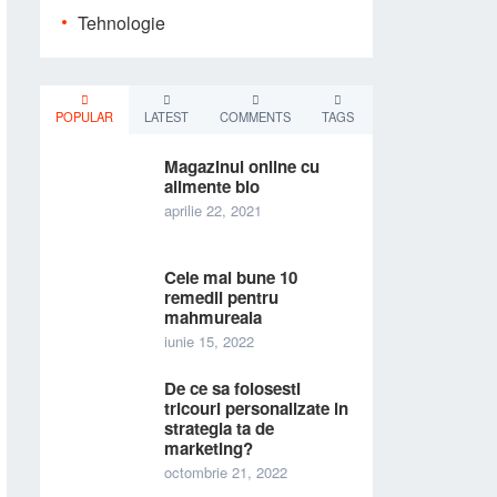
Tehnologie
POPULAR
LATEST
COMMENTS
TAGS
Magazinul online cu
alimente bio
aprilie 22, 2021
Cele mai bune 10
remedii pentru
mahmureala
iunie 15, 2022
De ce sa folosesti
tricouri personalizate in
strategia ta de
marketing?
octombrie 21, 2022