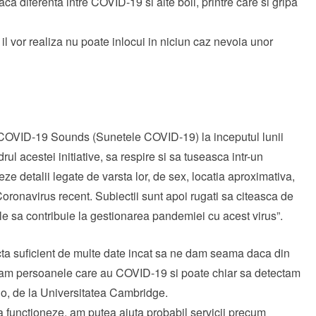
aca diferenta intre COVID-19 si alte boli, printre care si gripa
l vor realiza nu poate inlocui in niciun caz nevoia unor
 COVID-19 Sounds (Sunetele COVID-19) la inceputul lunii
drul acestei initiative, sa respire si sa tuseasca intr-un
eze detalii legate de varsta lor, de sex, locatia aproximativa,
 Coronavirus recent. Subiectii sunt apoi rugati sa citeasca de
ele sa contribuie la gestionarea pandemiei cu acest virus”.
cta suficient de multe date incat sa ne dam seama daca din
icam persoanele care au COVID-19 si poate chiar sa detectam
olo, de la Universitatea Cambridge.
a functioneze, am putea ajuta probabil servicii precum