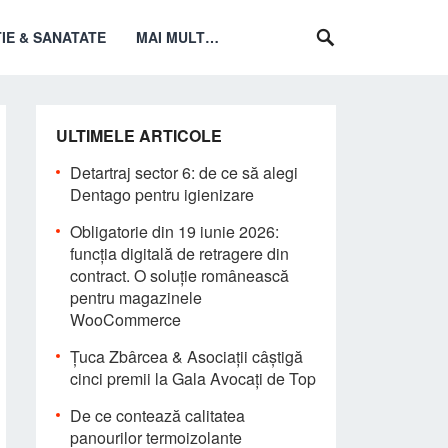
IE & SANATATE
MAI MULT…
ULTIMELE ARTICOLE
Detartraj sector 6: de ce să alegi
Dentago pentru igienizare
Obligatorie din 19 iunie 2026:
funcția digitală de retragere din
contract. O soluție românească
pentru magazinele
WooCommerce
Țuca Zbârcea & Asociații câștigă
cinci premii la Gala Avocați de Top
De ce contează calitatea
panourilor termoizolante