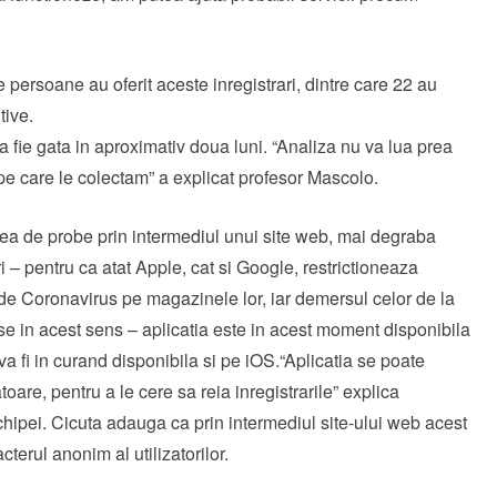
e persoane au oferit aceste inregistrari, dintre care 22 au
tive.
 fie gata in aproximativ doua luni. “Analiza nu va lua prea
 pe care le colectam” a explicat profesor Mascolo.
ctarea de probe prin intermediul unui site web, mai degraba
i – pentru ca atat Apple, cat si Google, restrictioneaza
 de Coronavirus pe magazinele lor, iar demersul celor de la
e in acest sens – aplicatia este in acest moment disponibila
va fi in curand disponibila si pe iOS.“Aplicatia se poate
oare, pentru a le cere sa reia inregistrarile” explica
chipei. Cicuta adauga ca prin intermediul site-ului web acest
cterul anonim al utilizatorilor.