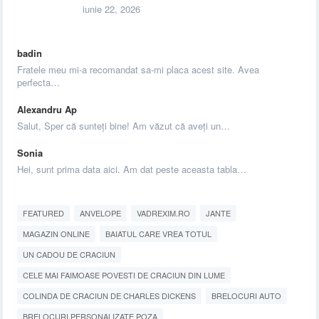
iunie 22, 2026
badin
Fratele meu mi-a recomandat sa-mi placa acest site. Avea
perfecta…
Alexandru Ap
Salut, Sper că sunteți bine! Am văzut că aveți un…
Sonia
Hei, sunt prima data aici. Am dat peste aceasta tabla…
FEATURED
ANVELOPE
VADREXIM.RO
JANTE
MAGAZIN ONLINE
BAIATUL CARE VREA TOTUL
UN CADOU DE CRACIUN
CELE MAI FAIMOASE POVESTI DE CRACIUN DIN LUME
COLINDA DE CRACIUN DE CHARLES DICKENS
BRELOCURI AUTO
BRELOCURI PERSONALIZATE POZA