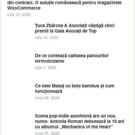
din contract. O soluție românească pentru magazinele
WooCommerce
iulie 15, 2026
Țuca Zbârcea & Asociații câștigă cinci
premii la Gala Avocați de Top
iulie 10, 2026
De ce contează calitatea panourilor
termoizolante
iulie 1, 2026
Ce este Masaj cu bețe bambus și cum
funcționează
iunie 28, 2026
Scena pop-indie autohtonă are un nou
nume: Antonia Roman debutează la 19 ani
cu albumul „Mechanics of the Heart”
iunie 25, 2026