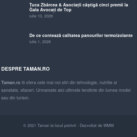
Țuca Zbârcea & Asociații câștigă cinci premii la
Gala Avocați de Top
iulie 10, 2026
De ce contează calitatea panourilor termoizolante
iulie 1, 2026
DESPRE TAMAN.RO
Taman.ro
iti ofera cele mai noi stiri din tehnologie, nutritie si
sanatate, afaceri. Urmareste aici ultimele tendinte din lumea modei
sau din turism.
© 2021
Taman la locul potrivit
- Dezvoltat de
WMM