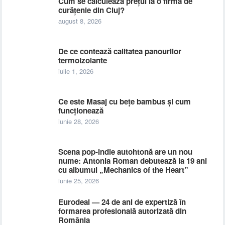
Cum se calculează prețul la o firmă de
curățenie din Cluj?
august 8, 2026
De ce contează calitatea panourilor
termoizolante
iulie 1, 2026
Ce este Masaj cu bețe bambus și cum
funcționează
iunie 28, 2026
Scena pop-indie autohtonă are un nou
nume: Antonia Roman debutează la 19 ani
cu albumul „Mechanics of the Heart”
iunie 25, 2026
Eurodeal — 24 de ani de expertiză în
formarea profesională autorizată din
România