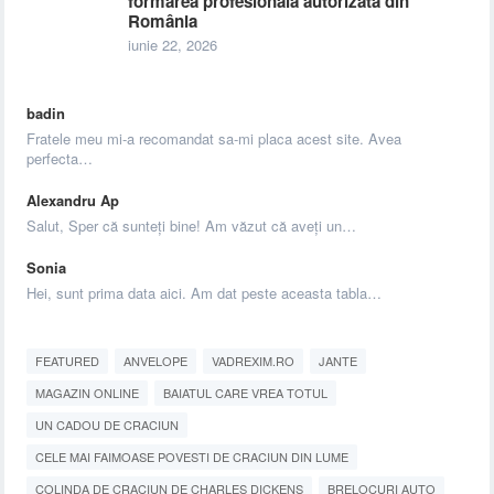
formarea profesională autorizată din
România
iunie 22, 2026
badin
Fratele meu mi-a recomandat sa-mi placa acest site. Avea
perfecta…
Alexandru Ap
Salut, Sper că sunteți bine! Am văzut că aveți un…
Sonia
Hei, sunt prima data aici. Am dat peste aceasta tabla…
FEATURED
ANVELOPE
VADREXIM.RO
JANTE
MAGAZIN ONLINE
BAIATUL CARE VREA TOTUL
UN CADOU DE CRACIUN
CELE MAI FAIMOASE POVESTI DE CRACIUN DIN LUME
COLINDA DE CRACIUN DE CHARLES DICKENS
BRELOCURI AUTO