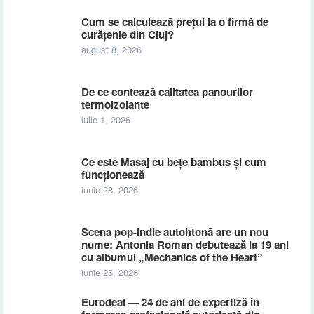
Cum se calculează prețul la o firmă de
curățenie din Cluj?
august 8, 2026
De ce contează calitatea panourilor
termoizolante
iulie 1, 2026
Ce este Masaj cu bețe bambus și cum
funcționează
iunie 28, 2026
Scena pop-indie autohtonă are un nou
nume: Antonia Roman debutează la 19 ani
cu albumul „Mechanics of the Heart”
iunie 25, 2026
Eurodeal — 24 de ani de expertiză în