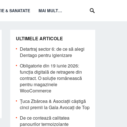
IE & SANATATE
MAI MULT…
ULTIMELE ARTICOLE
Detartraj sector 6: de ce să alegi
Dentago pentru igienizare
Obligatorie din 19 iunie 2026:
funcția digitală de retragere din
contract. O soluție românească
pentru magazinele
WooCommerce
Țuca Zbârcea & Asociații câștigă
cinci premii la Gala Avocați de Top
De ce contează calitatea
panourilor termoizolante