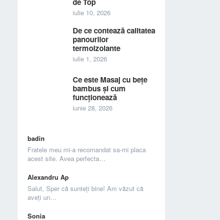
de Top
iulie 10, 2026
De ce contează calitatea
panourilor
termoizolante
iulie 1, 2026
Ce este Masaj cu bețe
bambus și cum
funcționează
iunie 28, 2026
badin
Fratele meu mi-a recomandat sa-mi placa
acest site. Avea perfecta…
Alexandru Ap
Salut, Sper că sunteți bine! Am văzut că
aveți un…
Sonia