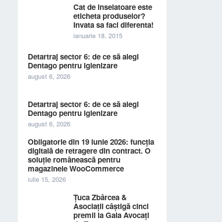
Cat de inselatoare este
eticheta produselor?
Invata sa faci diferenta!
ianuarie 18, 2015
Detartraj sector 6: de ce să alegi
Dentago pentru igienizare
august 6, 2026
Detartraj sector 6: de ce să alegi
Dentago pentru igienizare
august 6, 2026
Obligatorie din 19 iunie 2026: funcția
digitală de retragere din contract. O
soluție românească pentru
magazinele WooCommerce
iulie 15, 2026
Țuca Zbârcea &
Asociații câștigă cinci
premii la Gala Avocați