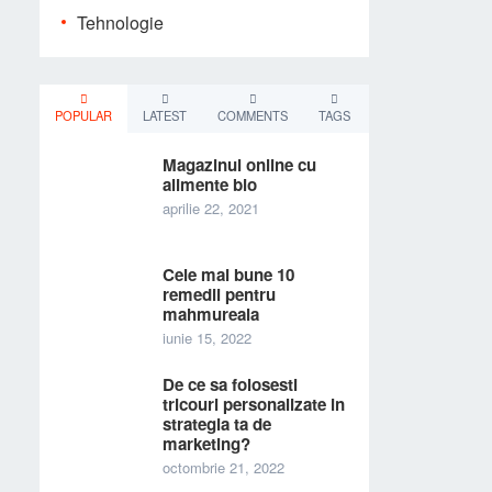
Tehnologie
POPULAR
LATEST
COMMENTS
TAGS
Magazinul online cu
alimente bio
aprilie 22, 2021
Cele mai bune 10
remedii pentru
mahmureala
iunie 15, 2022
De ce sa folosesti
tricouri personalizate in
strategia ta de
marketing?
octombrie 21, 2022